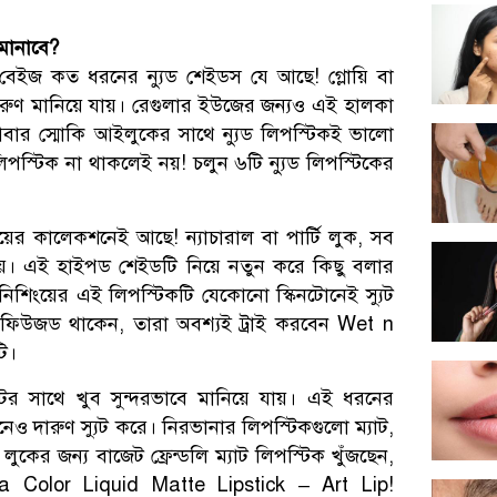
 মানাবে?
ীচ, বেইজ কত ধরনের ন্যুড শেইডস যে আছে! গ্লোয়ি বা
ুণ মানিয়ে যায়। রেগুলার ইউজের জন্যও এই হালকা
ার স্মোকি আইলুকের সাথে ন্যুড লিপস্টিকই ভালো
পস্টিক না থাকলেই নয়! চলুন ৬টি ন্যুড লিপস্টিকের
ের কালেকশনেই আছে! ন্যাচারাল বা পার্টি লুক, সব
ায়। এই হাইপড শেইডটি নিয়ে নতুন করে কিছু বলার
নিশিংয়ের এই লিপস্টিকটি যেকোনো স্কিনটোনেই স্যুট
নফিউজড থাকেন, তারা অবশ্যই ট্রাই করবেন Wet n
ি।
র সাথে খুব সুন্দরভাবে মানিয়ে যায়। এই ধরনের
োনেও দারুণ স্যুট করে। নিরভানার লিপস্টিকগুলো ম্যাট,
লুকের জন্য বাজেট ফ্রেন্ডলি ম্যাট লিপস্টিক খুঁজছেন,
a Color Liquid Matte Lipstick – Art Lip!