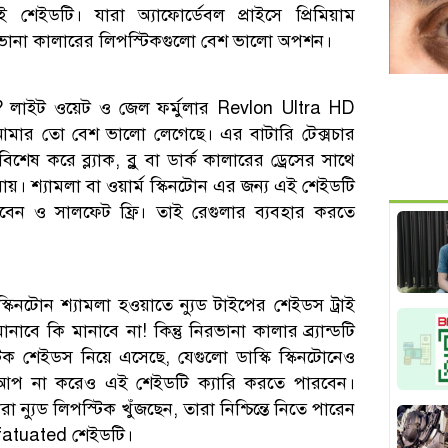
ই শেইডটি। যারা অ্যাফোর্ডেবল প্রাইসে প্রিমিয়াম
িরভানা কালারের লিপস্টিকগুলো বেশ ভালো অপশন।
েন? লাইট ওয়েট ও জেল ফর্মুলার Revlon Ultra HD
আমার তো বেশ ভালো লেগেছে। এর বাটারি টেক্সচার
শেষ করে ব্ল্যাক, ব্লু বা ডার্ক কালারের ড্রেসের সাথে
ায়। শ্যামলা বা ওয়ার্ম স্কিনটোন এর জন্য এই শেইডটি
াবেন ও সালফেট ফ্রি। তাই রেগুলার ব্যবহার করতে
িনটোন শ্যামলা হওয়াতে ন্যুড টাইপের শেইডস ট্রাই
কি মানাবে না! কিন্তু নিরভানা কালার ব্র্যান্ডটি
িক শেইডস নিয়ে এসেছে, যেগুলো ডাস্কি স্কিনটোনেও
কআপ না করেও এই শেইডটি ক্যারি করতে পারবেন।
 ন্যুড লিপস্টিক খুঁজছেন, তারা নিশ্চিন্তে নিতে পারেন
nfatuated শেইডটি।