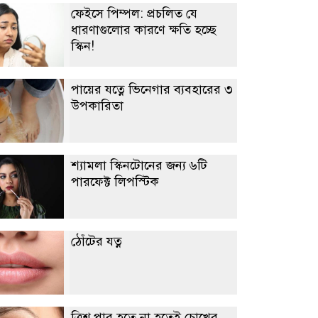
ফেইসে পিম্পল: প্রচলিত যে
ধারণাগুলোর কারণে ক্ষতি হচ্ছে
স্কিন!
পায়ের যত্নে ভিনেগার ব্যবহারের ৩
উপকারিতা
শ্যামলা স্কিনটোনের জন্য ৬টি
পারফেক্ট লিপস্টিক
ঠোঁটের যত্ন
ত্রিশ পার হতে না হতেই চোখের