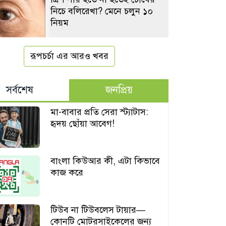
নিচে বলিরেখা? মেনে চলুন ১০
নিয়ম
রূপচর্চা এর আরও খবর
সর্বশেষ
জনপ্রিয়
মা-বাবার প্রতি সেরা স্ট্যাটাস:
হৃদয় ছোঁয়া আবেগ!
বাংলা কিউআর কী, এটা কিভাবে
কাজ করে
টিউব না টিউবলেস টায়ার—
কোনটি মোটরসাইকেলের জন্য