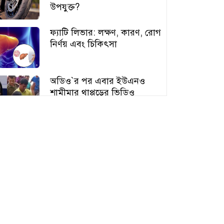
উপযুক্ত?
ফ্যাটি লিভার: লক্ষণ, কারণ, রোগ
নির্ণয় এবং চিকিৎসা
অডিও‍‍`র পর এবার ইউএনও
শামীমার থাপ্পড়ের ভিডিও
ভাইরাল
আঙুর চাষের স্বপ্ন শুরু ৩০ টাকায়,
এখন আয় লাখ টাকা
অতিরিক্ত বড় স্তন নিয়ে বিপাকে
নারীরা, বাড়ছে স্বাস্থ্যঝুঁকি