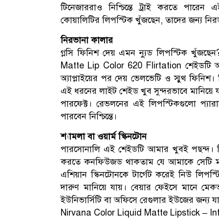
টিনেজাররাও নিশ্চিন্তে ট্রাই করতে পারেন এ
কোয়ালিটির লিপস্টিক খুঁজছেন, তাদের জন্য ন
নিরভানা কালার
গ্লসি ফিনিশ দেয় এমন ন্যুড লিপস্টিক খুঁজছ
Matte Lip Color 620 Flirtation শেইডটি 
অ্যাপ্লাইয়ের পর দেয় ভেলভেটি ও স্মুথ ফিনিশ। বি
এই ধরনের লাইট শেইড খুব সুন্দরভাবে মানিয়ে য
পারফেক্ট। রেভলনের এই লিপস্টিকগুলো প্যার
পারবেন নিশ্চিন্তে।
শ্যামলা বা ওয়ার্ম স্কিনটোন
পারসোনালি এই শেইডটি আমার খুবই পছন্দ। স্ক
করতে কনফিউজড থাকতাম যে আমাকে সেটি মানাবে 
এশিয়ান স্কিনটোনকে টার্গেট করেই নিউ লিপস্ট
দারুণ মানিয়ে যায়। বেয়ার ফেইসে মানে মে
ইউনিভার্সিটি বা অফিসে রেগুলার ইউজের জন্য যারা
Nirvana Color Liquid Matte Lipstick – I