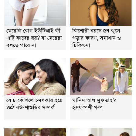
মেয়েলি রোগ ইউটিআই কী
কিশোরী বয়সে স্তন ঝুলে
এটি কাদের হয়? যা মেয়েরা
পড়ার কারণ, সমাধান ও
বলতে পারে না
চিকিৎসা
যে ৮ কৌশলে চমৎকার হয়ে
ঘানিম আল মুফতাহ’র
ওঠে বউ-শাশুড়ির সম্পর্ক
হৃদয়স্পর্শী গল্প