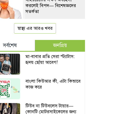
করলেই বিপদ— বিশেষজ্ঞদের
সতর্কতা
স্বাস্থ্য এর আরও খবর
সর্বশেষ
জনপ্রিয়
মা-বাবার প্রতি সেরা স্ট্যাটাস:
হৃদয় ছোঁয়া আবেগ!
বাংলা কিউআর কী, এটা কিভাবে
কাজ করে
টিউব না টিউবলেস টায়ার—
কোনটি মোটরসাইকেলের জন্য