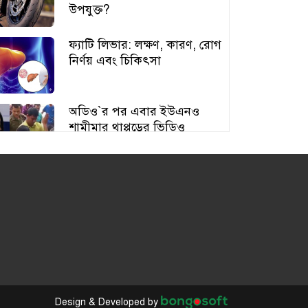
উপযুক্ত?
ফ্যাটি লিভার: লক্ষণ, কারণ, রোগ
নির্ণয় এবং চিকিৎসা
অডিও‍‍`র পর এবার ইউএনও
শামীমার থাপ্পড়ের ভিডিও
ভাইরাল
আঙুর চাষের স্বপ্ন শুরু ৩০ টাকায়,
এখন আয় লাখ টাকা
অতিরিক্ত বড় স্তন নিয়ে বিপাকে
নারীরা, বাড়ছে স্বাস্থ্যঝুঁকি
Design & Developed by