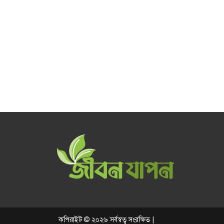
কপিরাইট © ২০২৬ সর্বস্বত্ব সংরক্ষিত |