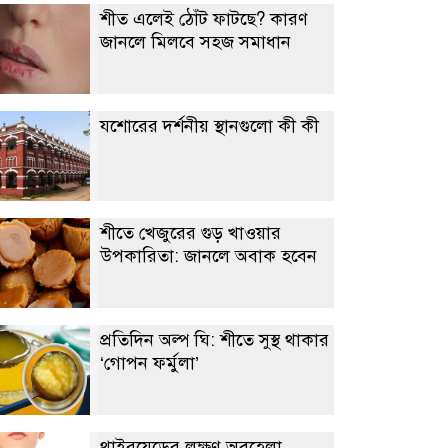
শীত এলেই ঠোঁট ফাটছে? কারণ
জানলে মিলবে সহজ সমাধান
যশোরের দর্শনীয় স্থানগুলো কী কী
শীতে খেজুরের গুড় খাওয়ার
উপকারিতা: জানলে অবাক হবেন
প্রতিদিন অল্প ঘি: শীতে সুস্থ থাকার
‘গোপন ফর্মুলা’
থাইরয়েডের লক্ষণ অবহেলা