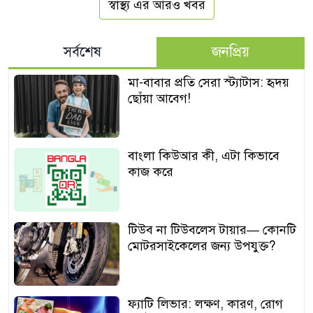
স্বাস্থ্য এর আরও খবর
সর্বশেষ
জনপ্রিয়
মা-বাবার প্রতি সেরা স্ট্যাটাস: হৃদয়
ছোঁয়া আবেগ!
বাংলা কিউআর কী, এটা কিভাবে
কাজ করে
টিউব না টিউবলেস টায়ার— কোনটি
মোটরসাইকেলের জন্য উপযুক্ত?
ফ্যাটি লিভার: লক্ষণ, কারণ, রোগ