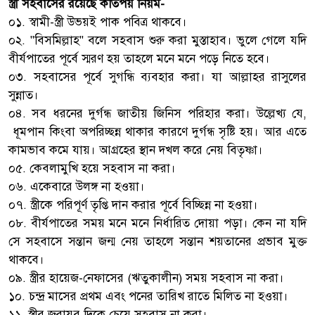
স্ত্রী সহবাসের রয়েছে কতিপয় নিয়ম-
০১. স্বামী-স্ত্রী উভয়ই পাক পবিত্র থাকবে।
০২. "বিসমিল্লাহ" বলে সহবাস শুরু করা মুস্তাহাব। ভুলে গেলে যদি
বীর্যপাতের পূর্বে স্মরণ হয় তাহলে মনে মনে পড়ে নিতে হবে।
০৩. সহবাসের পূর্বে সুগন্ধি ব্যবহার করা। যা আল্লাহর রাসুলের
সুন্নাত।
০৪. সব ধরনের দুর্গন্ধ জাতীয় জিনিস পরিহার করা। উল্লেখ্য যে,
ধূমপান কিংবা অপরিচ্ছন্ন থাকার কারণে দুর্গন্ধ সৃষ্টি হয়। আর এতে
কামভাব কমে যায়। আগ্রহের স্থান দখল করে নেয় বিতৃষ্ণা।
০৫. কেবলামুখি হয়ে সহবাস না করা।
০৬. একেবারে উলঙ্গ না হওয়া।
০৭. স্ত্রীকে পরিপূর্ণ তৃপ্তি দান করার পূর্বে বিচ্ছিন্ন না হওয়া।
০৮. বীর্যপাতের সময় মনে মনে নির্ধারিত দোয়া পড়া। কেন না যদি
সে সহবাসে সন্তান জন্ম নেয় তাহলে সন্তান শয়তানের প্রভাব মুক্ত
থাকবে।
০৯. স্ত্রীর হায়েজ-নেফাসের (ঋতুকালীন) সময় সহবাস না করা।
১০. চন্দ্র মাসের প্রথম এবং পনের তারিখ রাতে মিলিত না হওয়া।
১১. স্ত্রীর জরায়ুর দিকে চেয়ে সহবাস না করা।