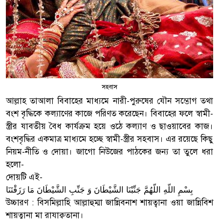
সহবাস
আল্লাহ তাআলা বিবাহের মাধ্যমে নারী-পুরুষের যৌন সম্ভোগ তথা
বংশ বৃদ্ধিকে কল্যাণের কাজে পরিণত করেছেন। বিবাহের ফলে স্বামী-
স্ত্রীর যাবতীয় বৈধ কার্যক্রম হয়ে ওঠে কল্যাণ ও ছাওয়াবের কাজ।
বংশবৃদ্ধির একমাত্র মাধ্যমে হচ্ছে স্বামী-স্ত্রীর সহবাস। এর রয়েছে কিছু
নিয়ম-নীতি ও দোয়া। জাগো নিউজের পাঠকের জন্য তা তুলে ধরা
হলো-
দোয়টি এই-
بِسْمِ اللّهِ اللّهُمَّ جَنِّبْنَا الشَّيْطَانَ وَ جَنِّبِ الشَّيْطَانَ مَا رَزَقْتَنَا
উচ্চারণ : বিসমিল্লাহি আল্লাহুম্মা জান্নিবনাশ শায়ত্বানা ওয়া জান্নিবিশ
শায়ত্বানা মা রাযাক্বতানা।