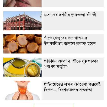
যশোরের দর্শনীয় স্থানগুলো কী কী
শীতে খেজুরের গুড় খাওয়ার
উপকারিতা: জানলে অবাক হবেন
প্রতিদিন অল্প ঘি: শীতে সুস্থ থাকার
‘গোপন ফর্মুলা’
থাইরয়েডের লক্ষণ অবহেলা করলেই
বিপদ— বিশেষজ্ঞদের সতর্কতা