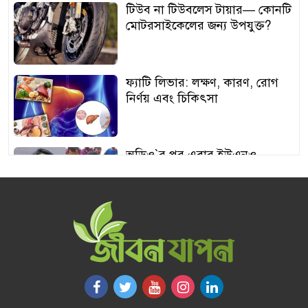
টিউব না টিউবলেস টায়ার— কোনটি
মোটরসাইকেলের জন্য উপযুক্ত?
ফ্যাটি লিভার: লক্ষণ, কারণ, রোগ
নির্ণয় এবং চিকিৎসা
অডিও‍‍`র পর এবার ইউএনও
শামীমার থাপ্পড়ের ভিডিও ভাইরাল
আঙুর চাষের স্বপ্ন শুরু ৩০ টাকায়,
এখন আয় লাখ টাকা
অতিরিক্ত বড় স্তন নিয়ে বিপাকে