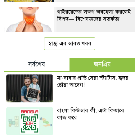
থাইরয়েডের লক্ষণ অবহেলা করলেই
বিপদ— বিশেষজ্ঞদের সতর্কতা
স্বাস্থ্য এর আরও খবর
সর্বশেষ
জনপ্রিয়
মা-বাবার প্রতি সেরা স্ট্যাটাস: হৃদয়
ছোঁয়া আবেগ!
বাংলা কিউআর কী, এটা কিভাবে
কাজ করে