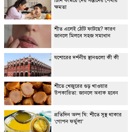
চিনি কমিয়ে দেয় সন্তানের শেখার
ক্ষমতা
শীত এলেই ঠোঁট ফাটছে? কারণ
জানলে মিলবে সহজ সমাধান
যশোরের দর্শনীয় স্থানগুলো কী কী
শীতে খেজুরের গুড় খাওয়ার
উপকারিতা: জানলে অবাক হবেন
প্রতিদিন অল্প ঘি: শীতে সুস্থ থাকার
‘গোপন ফর্মুলা’