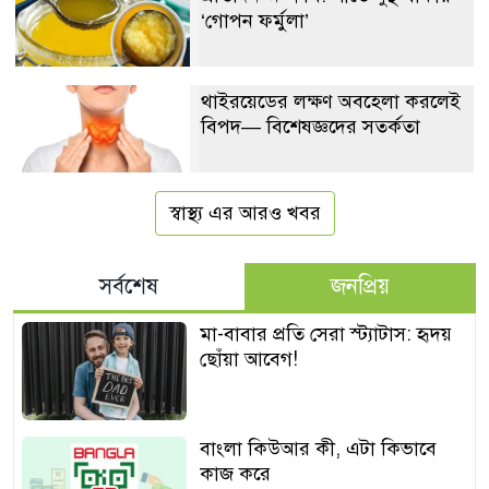
‘গোপন ফর্মুলা’
থাইরয়েডের লক্ষণ অবহেলা করলেই
বিপদ— বিশেষজ্ঞদের সতর্কতা
স্বাস্থ্য এর আরও খবর
সর্বশেষ
জনপ্রিয়
মা-বাবার প্রতি সেরা স্ট্যাটাস: হৃদয়
ছোঁয়া আবেগ!
বাংলা কিউআর কী, এটা কিভাবে
কাজ করে