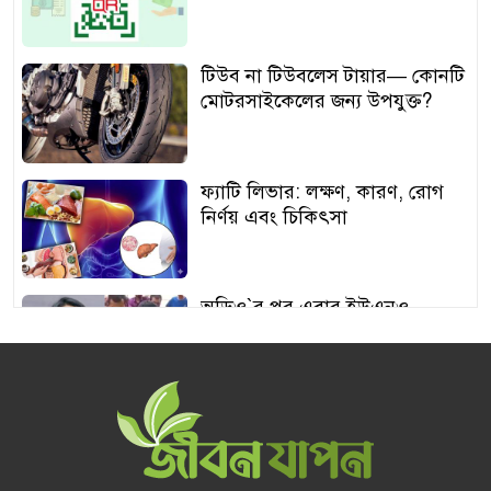
টিউব না টিউবলেস টায়ার— কোনটি
মোটরসাইকেলের জন্য উপযুক্ত?
ফ্যাটি লিভার: লক্ষণ, কারণ, রোগ
নির্ণয় এবং চিকিৎসা
অডিও‍‍`র পর এবার ইউএনও
শামীমার থাপ্পড়ের ভিডিও ভাইরাল
আঙুর চাষের স্বপ্ন শুরু ৩০ টাকায়,
এখন আয় লাখ টাকা