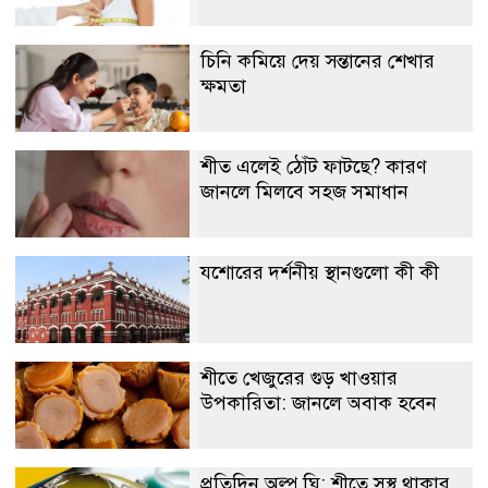
চিনি কমিয়ে দেয় সন্তানের শেখার
ক্ষমতা
শীত এলেই ঠোঁট ফাটছে? কারণ
জানলে মিলবে সহজ সমাধান
যশোরের দর্শনীয় স্থানগুলো কী কী
শীতে খেজুরের গুড় খাওয়ার
উপকারিতা: জানলে অবাক হবেন
প্রতিদিন অল্প ঘি: শীতে সুস্থ থাকার