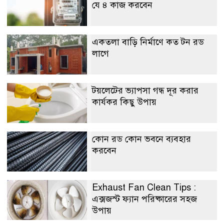
যে ৪ কাজ করবেন
একতলা বাড়ি নির্মাণে কত টন রড
লাগে
টয়লেটের ভ্যাপসা গন্ধ দূর করার
কার্যকর কিছু উপায়
কোন রড কোন ভবনে ব্যবহার
করবেন
Exhaust Fan Clean Tips :
এক্সজস্ট ফ্যান পরিষ্কারের সহজ
উপায়