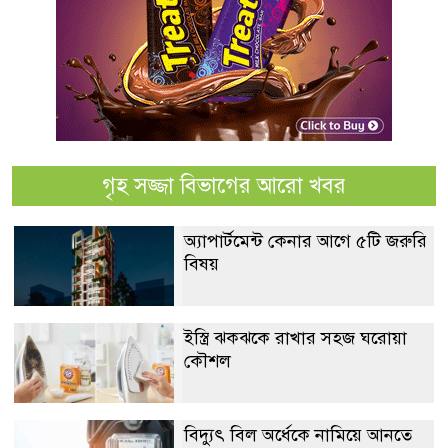
গৃহ সজ্জা বিভাগের আরো খবর
অ্যাপার্টমেন্ট কেনার আগে ৫টি জরুরি
বিষয়
ইস্ত্রি ঝকঝকে রাখার সহজ ঘরোয়া
কৌশল
বিদ্যুৎ বিল অর্ধেকে নামিয়ে আনতে