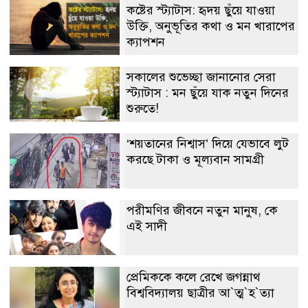
কষ্টের স্ট্যাটাস: হৃদয় ছুঁয়ে যাওয়া
উক্তি, অনুভূতির কথা ও মন খারাপের
ক্যাপশন
সকালের শুভেচ্ছা জানানোর সেরা
স্ট্যাটাস : মন ছুঁয়ে যাক নতুন দিনের
শুরুতে!
‘শয়তানের নিশ্বাস’ দিয়ে যেভাবে লুট
করছে টাকা ও মূল্যবান সামগ্রী
পরীমণির জীবনে নতুন মানুষ, কে
এই সাদী
প্রেমিককে কলে রেখে জগন্নাথ
বিশ্ববিদ্যালয় ছাত্রীর আ‍‍`ত্ম‍‍`হ‍‍`ত্যা