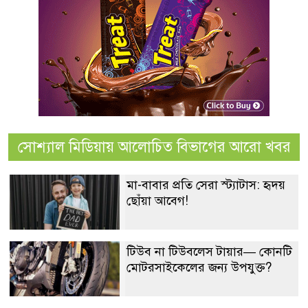
সোশ্যাল মিডিয়ায় আলোচিত বিভাগের আরো খবর
মা-বাবার প্রতি সেরা স্ট্যাটাস: হৃদয়
ছোঁয়া আবেগ!
টিউব না টিউবলেস টায়ার— কোনটি
মোটরসাইকেলের জন্য উপযুক্ত?