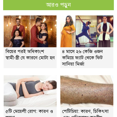
আরও পড়ুন
বিয়ের পরই অধিকাংশ
৪ মাসে ২৬ কেজি ওজন
স্বামী-স্ত্রী যে কারণে মোটা হন
কমিয়ে ফ্যাট থেকে ফিট
সানিয়া মির্জা
৫টি মেয়েলী রোগ: কারণ ও
পেটিচিয়া: কারণ, চিকিৎসা