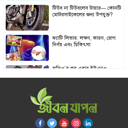
টিউব না টিউবলেস টায়ার— কোনটি
মোটরসাইকেলের জন্য উপযুক্ত?
ফ্যাটি লিভার: লক্ষণ, কারণ, রোগ
নির্ণয় এবং চিকিৎসা
অডিও‍‍`র পর এবার ইউএনও
শামীমার থাপ্পড়ের ভিডিও ভাইরাল
আঙুর চাষের স্বপ্ন শুরু ৩০ টাকায়,
এখন আয় লাখ টাকা