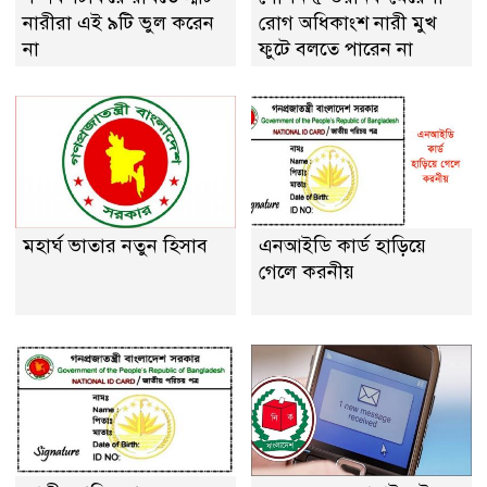
নারীরা এই ৯টি ভুল করেন
রোগ অধিকাংশ নারী মুখ
না
ফুটে বলতে পারেন না
মহার্ঘ ভাতার নতুন হিসাব
এনআইডি কার্ড হাড়িয়ে
গেলে করনীয়