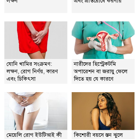
লক্ষণ
এবং প্রতিরোধে করণীয়
যোনি খামির সংক্রমণ:
নারীদের হিস্ট্রেকটমি
লক্ষণ, রোগ নির্ণয়, কারণ
অপারেশন বা জরায়ু ফেলে
এবং চিকিৎসা
দিতে হয় যে কারণে
মেয়েলি রোগ ইউটিআই কী
কিশোরী বয়সে স্তন ঝুলে