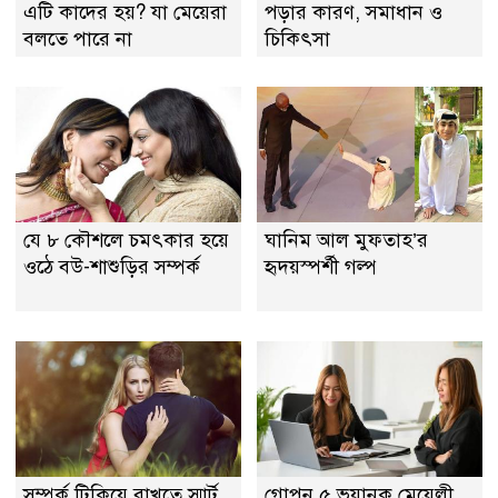
এটি কাদের হয়? যা মেয়েরা
পড়ার কারণ, সমাধান ও
বলতে পারে না
চিকিৎসা
যে ৮ কৌশলে চমৎকার হয়ে
ঘানিম আল মুফতাহ’র
ওঠে বউ-শাশুড়ির সম্পর্ক
হৃদয়স্পর্শী গল্প
সম্পর্ক টিকিয়ে রাখতে স্মার্ট
গোপন ৫ ভয়ানক মেয়েলী