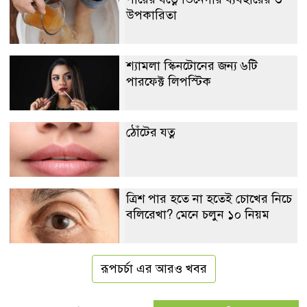
উপকারিতা
শ্যামলা স্কিনটোনের জন্য ৬টি
পারফেক্ট লিপস্টিক
ঠোঁটের যত্ন
ত্রিশ পার হতে না হতেই চোখের নিচে
বলিরেখা? মেনে চলুন ১০ নিয়ম
রূপচর্চা এর আরও খবর