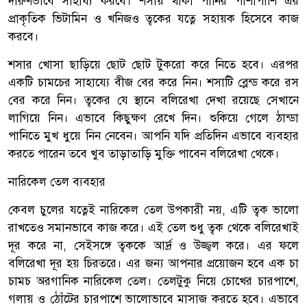
দারুণভাবে সাহায্য করবে। শসায় থাকা পানির পাশাপাশি এর
প্রাকৃতিক ভিটামিন ও খনিজও ত্বকের যত্নে সহায়ক হিসেবে কাজ
করবে।
শসার খোসা ছাড়িয়ে ছোট ছোট টুকরো করে নিতে হবে। এরপর
একটি চামচের সাহায্যে বীজ বের করে নিন। শসাটি ব্লেন্ড করে রস
বের করে নিন। ত্বকের যে স্থানে বলিরেখা দেখা রয়েছে সেখানে
লাগিয়ে নিন। এভাবে কিছুক্ষণ রেখে দিন। শুকিয়ে গেলে ঠান্ডা
পানিতে মুখ ধুয়ে নিন নেবেন। আপনি যদি প্রতিদিন এভাবে ব্যবহার
করতে পারেন তবে খুব তাড়াতাড়ি মুক্তি পাবেন বলিরেখা থেকে।
নারিকেল তেল ব্যবহার
কেবল চুলের যত্নেই নারিকেল তেল উপকারী নয়, এটি ত্বক ভালো
রাখতেও সমানভাবে কাজ করে। এই তেল শুধু ত্বক থেকে বলিরেখাই
দূর করে না, সেইসঙ্গে ত্বককে আর্দ্র ও উজ্জ্বল করে। এর ফলে
বলিরেখা দূর হয় চিরতরে। এর জন্য আপনার প্রয়োজন হবে এক চা
চামচ অরগানিক নারিকেল তেল। তেলটুকু নিয়ে চোখের চারপাশে,
গলায় ও ঠোঁটের চারপাশে ভালোভাবে মাসাজ করতে হবে। এভাবে