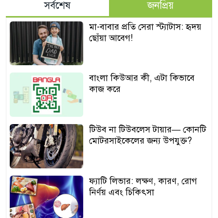
সর্বশেষ
জনপ্রিয়
মা-বাবার প্রতি সেরা স্ট্যাটাস: হৃদয়
ছোঁয়া আবেগ!
বাংলা কিউআর কী, এটা কিভাবে
কাজ করে
টিউব না টিউবলেস টায়ার— কোনটি
মোটরসাইকেলের জন্য উপযুক্ত?
ফ্যাটি লিভার: লক্ষণ, কারণ, রোগ
নির্ণয় এবং চিকিৎসা