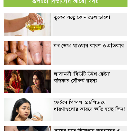
রূপচর্চা বিভাগের আরো খবর
ত্বকের যত্নে কোন তেল ভালো
নখ ভেঙে যাওয়ার কারণ ও প্রতিকার
লাস্যময়ী ‘বিউটি উইথ ব্রেইন’
স্বস্তিকার সৌন্দর্য রহস্য
ফেইসে পিম্পল: প্রচলিত যে
ধারণাগুলোর কারণে ক্ষতি হচ্ছে স্কিন!
পায়ের যত্নে ভিনেগার ব্যবহারের ৩