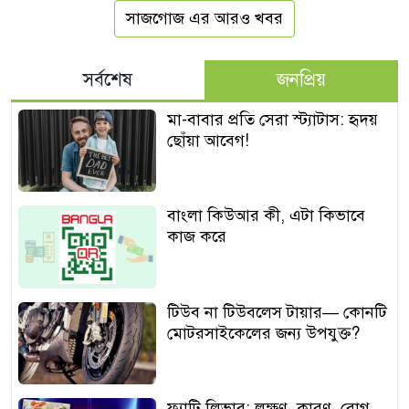
সাজগোজ এর আরও খবর
সর্বশেষ
জনপ্রিয়
মা-বাবার প্রতি সেরা স্ট্যাটাস: হৃদয়
ছোঁয়া আবেগ!
বাংলা কিউআর কী, এটা কিভাবে
কাজ করে
টিউব না টিউবলেস টায়ার— কোনটি
মোটরসাইকেলের জন্য উপযুক্ত?
ফ্যাটি লিভার: লক্ষণ, কারণ, রোগ