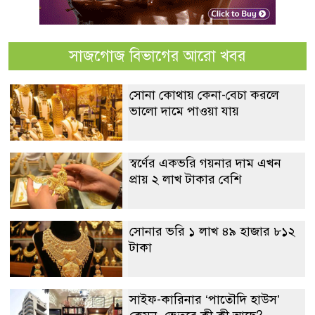
সাজগোজ বিভাগের আরো খবর
সোনা কোথায় কেনা-বেচা করলে
ভালো দামে পাওয়া যায়
স্বর্ণের একভরি গয়নার দাম এখন
প্রায় ২ লাখ টাকার বেশি
সোনার ভরি ১ লাখ ৪৯ হাজার ৮১২
টাকা
সাইফ-কারিনার ‘পাতৌদি হাউস’