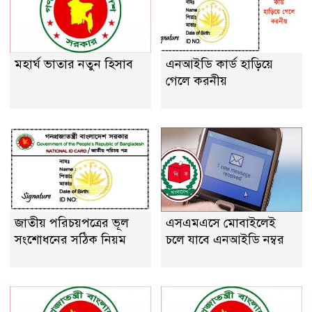
মহার্ঘ ভাতার নতুন হিসাব
এনআইডি কার্ড হাড়িয়ে
গেলে করনীয়
জাতীয় পরিচয়পত্রের ভূল
এসএমএসে মোবাইলেই
সংশোধনের সঠিক নিয়ম
চলে যাবে এনআইডি নম্বর