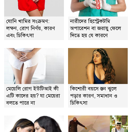
যোনি খামির সংক্রমণ:
নারীদের হিস্ট্রেকটমি
লক্ষণ, রোগ নির্ণয়, কারণ
অপারেশন বা জরায়ু ফেলে
এবং চিকিৎসা
দিতে হয় যে কারণে
মেয়েলি রোগ ইউটিআই কী
কিশোরী বয়সে স্তন ঝুলে
এটি কাদের হয়? যা মেয়েরা
পড়ার কারণ, সমাধান ও
বলতে পারে না
চিকিৎসা