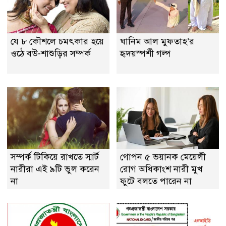
যে ৮ কৌশলে চমৎকার হয়ে
ঘানিম আল মুফতাহ’র
ওঠে বউ-শাশুড়ির সম্পর্ক
হৃদয়স্পর্শী গল্প
সম্পর্ক টিকিয়ে রাখতে স্মার্ট
গোপন ৫ ভয়ানক মেয়েলী
নারীরা এই ৯টি ভুল করেন
রোগ অধিকাংশ নারী মুখ
না
ফুটে বলতে পারেন না