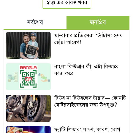
স্বাস্থ্য এর আরও খবর
সর্বশেষ
জনপ্রিয়
মা-বাবার প্রতি সেরা স্ট্যাটাস: হৃদয়
ছোঁয়া আবেগ!
বাংলা কিউআর কী, এটা কিভাবে
কাজ করে
টিউব না টিউবলেস টায়ার— কোনটি
মোটরসাইকেলের জন্য উপযুক্ত?
ফ্যাটি লিভার: লক্ষণ, কারণ, রোগ