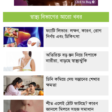
স্বাস্থ্য বিভাগের আরো খবর
ফ্যাটি লিভার: লক্ষণ, কারণ, রোগ
নির্ণয় এবং চিকিৎসা
অতিরিক্ত বড় স্তন নিয়ে বিপাকে
নারীরা, বাড়ছে স্বাস্থ্যঝুঁকি
চিনি কমিয়ে দেয় সন্তানের শেখার
ক্ষমতা
শীত এলেই ঠোঁট ফাটছে? কারণ
জানলে মিলবে সহজ সমাধান