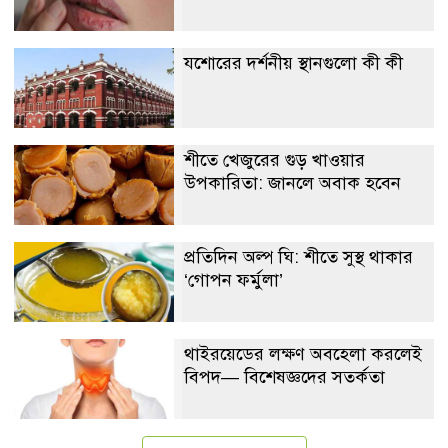
যশোরের দর্শনীয় স্থানগুলো কী কী
শীতে খেজুরের গুড় খাওয়ার
উপকারিতা: জানলে অবাক হবেন
প্রতিদিন অল্প ঘি: শীতে সুস্থ থাকার
‘গোপন ফর্মুলা’
থাইরয়েডের লক্ষণ অবহেলা করলেই
বিপদ— বিশেষজ্ঞদের সতর্কতা