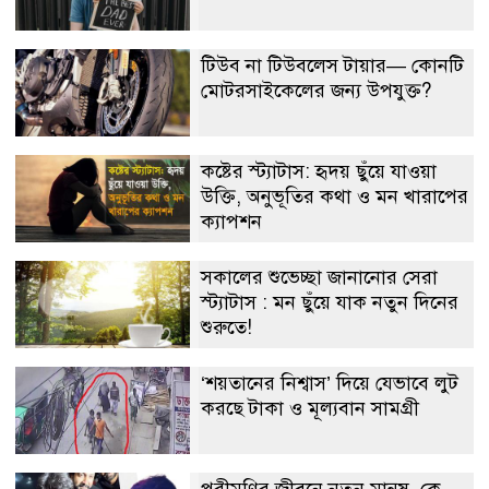
টিউব না টিউবলেস টায়ার— কোনটি
মোটরসাইকেলের জন্য উপযুক্ত?
কষ্টের স্ট্যাটাস: হৃদয় ছুঁয়ে যাওয়া
উক্তি, অনুভূতির কথা ও মন খারাপের
ক্যাপশন
সকালের শুভেচ্ছা জানানোর সেরা
স্ট্যাটাস : মন ছুঁয়ে যাক নতুন দিনের
শুরুতে!
‘শয়তানের নিশ্বাস’ দিয়ে যেভাবে লুট
করছে টাকা ও মূল্যবান সামগ্রী
পরীমণির জীবনে নতুন মানুষ, কে