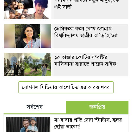
এই সাদী
প্রেমিককে কলে রেখে জগন্নাথ
বিশ্ববিদ্যালয় ছাত্রীর আ‍‍`ত্ম‍‍`হ‍‍`ত্যা
১৫ হাজার কোটির সম্পত্তির
মালিকানা হারাতে পারেন সাইফ
সোশ্যাল মিডিয়ায় আলোচিত এর আরও খবর
সর্বশেষ
জনপ্রিয়
মা-বাবার প্রতি সেরা স্ট্যাটাস: হৃদয়
ছোঁয়া আবেগ!