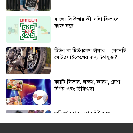
বাংলা কিউআর কী, এটা কিভাবে
কাজ করে
টিউব না টিউবলেস টায়ার— কোনটি
মোটরসাইকেলের জন্য উপযুক্ত?
ফ্যাটি লিভার: লক্ষণ, কারণ, রোগ
নির্ণয় এবং চিকিৎসা
অডিও‍‍`র পর এবার ইউএনও
শামীমার থাপ্পড়ের ভিডিও ভাইরাল