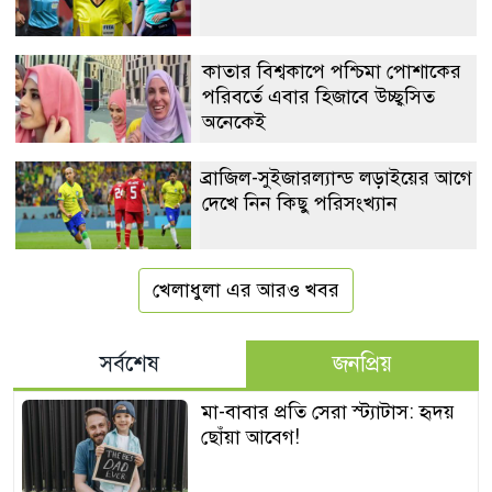
কাতার বিশ্বকাপে পশ্চিমা পোশাকের
পরিবর্তে এবার হিজাবে উচ্ছ্বসিত
অনেকেই
ব্রাজিল-সুইজারল্যান্ড লড়াইয়ের আগে
দেখে নিন কিছু পরিসংখ্যান
খেলাধুলা এর আরও খবর
সর্বশেষ
জনপ্রিয়
মা-বাবার প্রতি সেরা স্ট্যাটাস: হৃদয়
ছোঁয়া আবেগ!