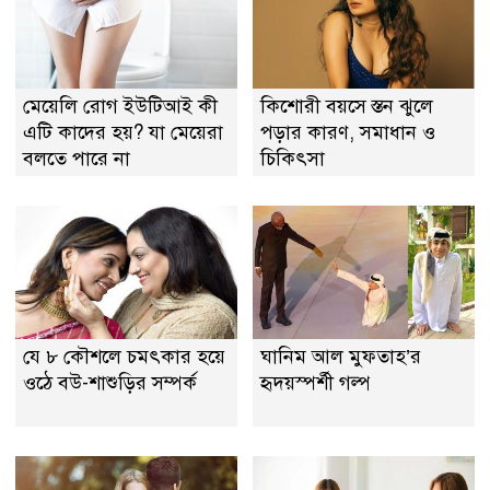
মেয়েলি রোগ ইউটিআই কী
কিশোরী বয়সে স্তন ঝুলে
এটি কাদের হয়? যা মেয়েরা
পড়ার কারণ, সমাধান ও
বলতে পারে না
চিকিৎসা
যে ৮ কৌশলে চমৎকার হয়ে
ঘানিম আল মুফতাহ’র
ওঠে বউ-শাশুড়ির সম্পর্ক
হৃদয়স্পর্শী গল্প