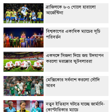
ব্রাজিলকে ৬-০ গোলে হারালো
আর্জেন্টিনা
বিশ্বকাপের একাধিক ম্যাচের সূচি
পরিবর্তন
একসঙ্গে সিজদা দিয়ে জয় উদযাপন
করলো মরক্কোর ফুটবলাররা
মেক্সিকোর সর্বনাশ করলো সৌদি
আরব
নতুন ইতিহাস ঘটতে যাচ্ছে জার্মানি-
কোস্টারিকার ম্যাচে