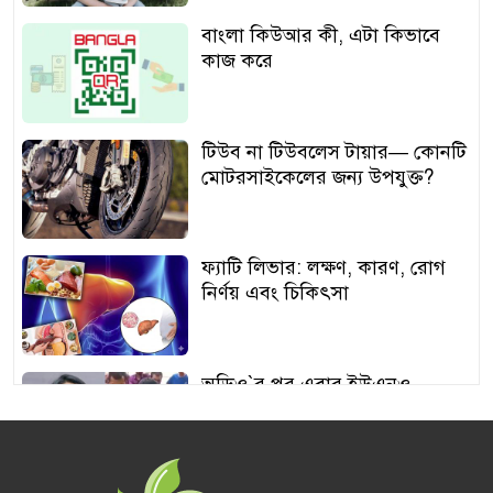
বাংলা কিউআর কী, এটা কিভাবে
কাজ করে
টিউব না টিউবলেস টায়ার— কোনটি
মোটরসাইকেলের জন্য উপযুক্ত?
ফ্যাটি লিভার: লক্ষণ, কারণ, রোগ
নির্ণয় এবং চিকিৎসা
অডিও‍‍`র পর এবার ইউএনও
শামীমার থাপ্পড়ের ভিডিও ভাইরাল