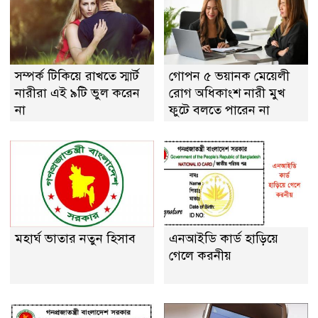
সম্পর্ক টিকিয়ে রাখতে স্মার্ট
গোপন ৫ ভয়ানক মেয়েলী
নারীরা এই ৯টি ভুল করেন
রোগ অধিকাংশ নারী মুখ
না
ফুটে বলতে পারেন না
মহার্ঘ ভাতার নতুন হিসাব
এনআইডি কার্ড হাড়িয়ে
গেলে করনীয়