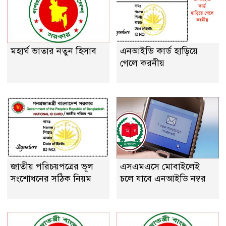
মহার্ঘ ভাতার নতুন হিসাব
এনআইডি কার্ড হাড়িয়ে
গেলে করনীয়
জাতীয় পরিচয়পত্রের ভূল
এসএমএসে মোবাইলেই
সংশোধনের সঠিক নিয়ম
চলে যাবে এনআইডি নম্বর