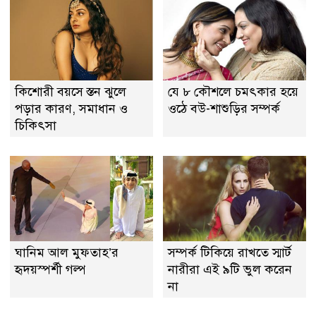
কিশোরী বয়সে স্তন ঝুলে
যে ৮ কৌশলে চমৎকার হয়ে
পড়ার কারণ, সমাধান ও
ওঠে বউ-শাশুড়ির সম্পর্ক
চিকিৎসা
ঘানিম আল মুফতাহ’র
সম্পর্ক টিকিয়ে রাখতে স্মার্ট
হৃদয়স্পর্শী গল্প
নারীরা এই ৯টি ভুল করেন
না