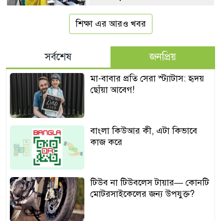
শিক্ষা এর আরও খবর
সর্বশেষ
জনপ্রিয়
মা-বাবার প্রতি সেরা স্ট্যাটাস: হৃদয়
ছোঁয়া আবেগ!
বাংলা কিউআর কী, এটা কিভাবে
কাজ করে
টিউব না টিউবলেস টায়ার— কোনটি
মোটরসাইকেলের জন্য উপযুক্ত?