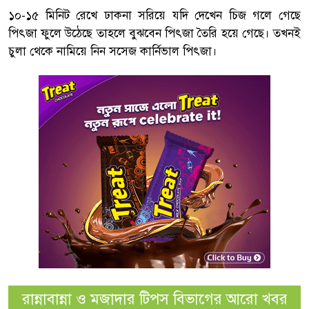
১০-১৫ মিনিট রেখে ঢাকনা সরিয়ে যদি দেখেন চিজ গলে গেছে
পিৎজা ফুলে উঠেছে তাহলে বুঝবেন পিৎজা তৈরি হয়ে গেছে। তখনই
চুলা থেকে নামিয়ে নিন সসেজ কার্নিভাল পিৎজা।
রান্নাবান্না ও মজাদার টিপস বিভাগের আরো খবর