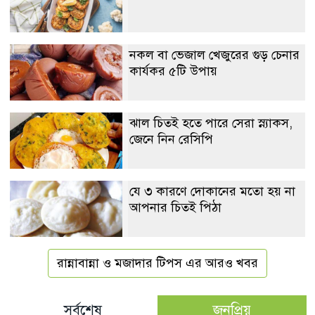
নকল বা ভেজাল খেজুরের গুড় চেনার
কার্যকর ৫টি উপায়
ঝাল চিতই হতে পারে সেরা স্ন্যাকস,
জেনে নিন রেসিপি
যে ৩ কারণে দোকানের মতো হয় না
আপনার চিতই পিঠা
রান্নাবান্না ও মজাদার টিপস এর আরও খবর
সর্বশেষ
জনপ্রিয়