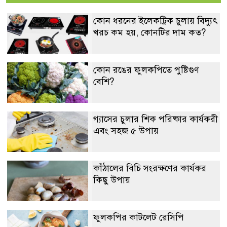
কোন ধরনের ইলেকট্রিক চুলায় বিদ্যুৎ
খরচ কম হয়, কোনটির দাম কত?
কোন রঙের ফুলকপিতে পুষ্টিগুণ
বেশি?
গ্যাসের চুলার শিক পরিষ্কার কার্যকরী
এবং সহজ ৫ উপায়
কাঁঠালের বিচি সংরক্ষণের কার্যকর
কিছু উপায়
ফুলকপির কাটলেট রেসিপি