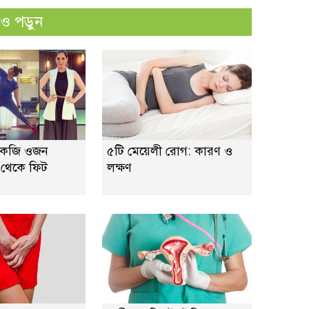
 পড়ুন
 কেজি ওজন
৫টি মেয়েলী রোগ: কারণ ও
 থেকে ফিট
লক্ষণ