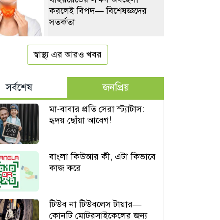
করলেই বিপদ— বিশেষজ্ঞদের
সতর্কতা
স্বাস্থ্য এর আরও খবর
সর্বশেষ
জনপ্রিয়
মা-বাবার প্রতি সেরা স্ট্যাটাস:
হৃদয় ছোঁয়া আবেগ!
বাংলা কিউআর কী, এটা কিভাবে
কাজ করে
টিউব না টিউবলেস টায়ার—
কোনটি মোটরসাইকেলের জন্য