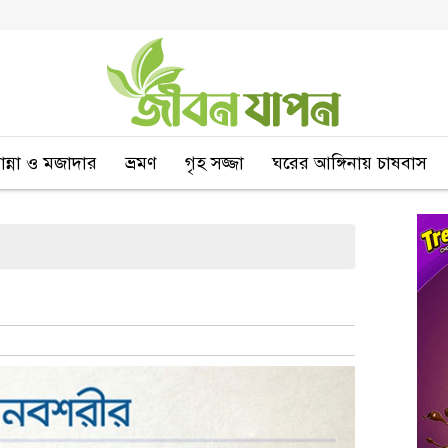
বান্না ও মজাদার
ভ্রমণ
গৃহ সজ্জা
ঘরের আঙ্গিনায় চাষবাস