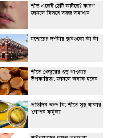
শীত এলেই ঠোঁট ফাটছে? কারণ
জানলে মিলবে সহজ সমাধান
যশোরের দর্শনীয় স্থানগুলো কী কী
শীতে খেজুরের গুড় খাওয়ার
উপকারিতা: জানলে অবাক হবেন
প্রতিদিন অল্প ঘি: শীতে সুস্থ থাকার
‘গোপন ফর্মুলা’
থাইরয়েডের লক্ষণ অবহেলা