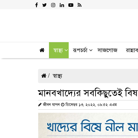
স্বাস্থ্য
রূপচর্চা
সাজগোজ
রান্না
স্বাস্থ্য
মানবখাদ্যের সবকিছুতেই বিষ
জীবন যাপন
ডিসেম্বর ১৩, ২০২২, ০৯:৫২ এএম