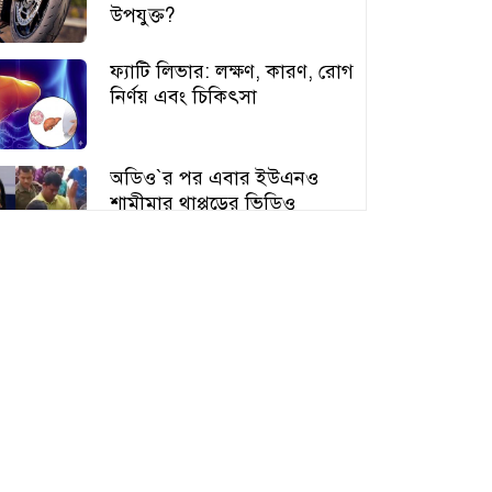
উপযুক্ত?
ফ্যাটি লিভার: লক্ষণ, কারণ, রোগ
নির্ণয় এবং চিকিৎসা
অডিও‍‍`র পর এবার ইউএনও
শামীমার থাপ্পড়ের ভিডিও
ভাইরাল
আঙুর চাষের স্বপ্ন শুরু ৩০ টাকায়,
এখন আয় লাখ টাকা
অতিরিক্ত বড় স্তন নিয়ে বিপাকে
নারীরা, বাড়ছে স্বাস্থ্যঝুঁকি