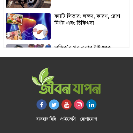
ফ্যাটি লিভার: লক্ষণ, কারণ, রোগ
নির্ণয় এবং চিকিৎসা
অডিও‍‍`র পর এবার ইউএনও
শামীমার থাপ্পড়ের ভিডিও ভাইরাল
আঙুর চাষের স্বপ্ন শুরু ৩০ টাকায়,
এখন আয় লাখ টাকা
অতিরিক্ত বড় স্তন নিয়ে বিপাকে
নারীরা, বাড়ছে স্বাস্থ্যঝুঁকি
ব্যবহার বিধি
প্রাইভেসি
যোগাযোগ