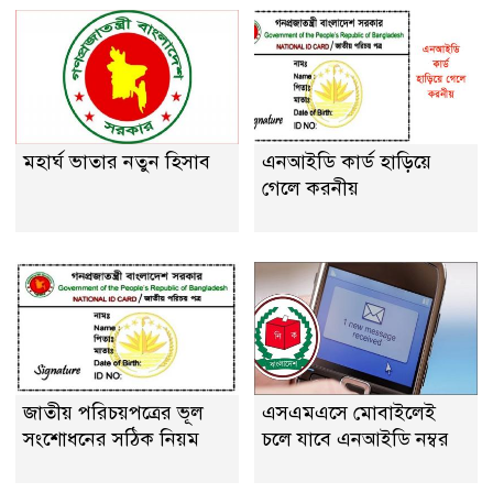
মহার্ঘ ভাতার নতুন হিসাব
এনআইডি কার্ড হাড়িয়ে
গেলে করনীয়
জাতীয় পরিচয়পত্রের ভূল
এসএমএসে মোবাইলেই
সংশোধনের সঠিক নিয়ম
চলে যাবে এনআইডি নম্বর