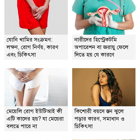
যোনি খামির সংক্রমণ:
নারীদের হিস্ট্রেকটমি
লক্ষণ, রোগ নির্ণয়, কারণ
অপারেশন বা জরায়ু ফেলে
এবং চিকিৎসা
দিতে হয় যে কারণে
মেয়েলি রোগ ইউটিআই কী
কিশোরী বয়সে স্তন ঝুলে
এটি কাদের হয়? যা মেয়েরা
পড়ার কারণ, সমাধান ও
বলতে পারে না
চিকিৎসা