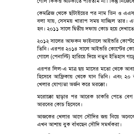
গোল কিকও আটকাতে পারতাম না। কিন্তু নিজেকে 
কেমব্রিজ থেকে ছাঁটাইয়ের পর নাম ডিন ও এএস 
বলা যায়, সেসময় খারাপ সময় যাচ্ছিল তার। এর
হন। ২০১১ সালে দ্বিতীয় দফায় কোচ হয়ে দেখাতে
২০১২ সালের আফকন ফাইনালে আইভরি কোস্টকে 
তিনি। এরপর ২০১৪ সালে আইভরি কোস্টের কো
গোলে (পেনাল্টি) হারিয়ে দিয়ে নতুন ইতিহাস গড়
এরপর লিল-এ মাত্র ছয় মাসের মতো থেকে আবার 
হিসেবে আফ্রিকায় থেকে যান তিনি। এবং ২০ বছ
খেলার যোগ্যতা অর্জন করে মরক্কো।
মরোক্কো ছাড়ার পর আরেক চাকরি পেতে বেগ
আরবের কোচ হিসেবে।
আজকের খেলার আগে সৌদির জয় নিয়ে অনেকে সন্দিহা
এখন আশায় বুক বাঁধছেন সৌদি সমর্থকরা।