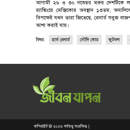
আগামী ২৬ ও ৩০ নভেম্বর মরুর দেশটিকে লড়ত
র‍্যাঙ্কিংয়ে মেক্সিকোর অবস্থান ১৩তম, অন্যদ
বিপক্ষেই যখন তারা জিতেছে, রেনার্ড সবুজ বাজ
আশা করাই যায়।
বিষয়:
হার্ভ রেনার্ড
সৌদি কোচ
ফুটবল
কপিরাইট © ২০২৬ সর্বস্বত্ব সংরক্ষিত |