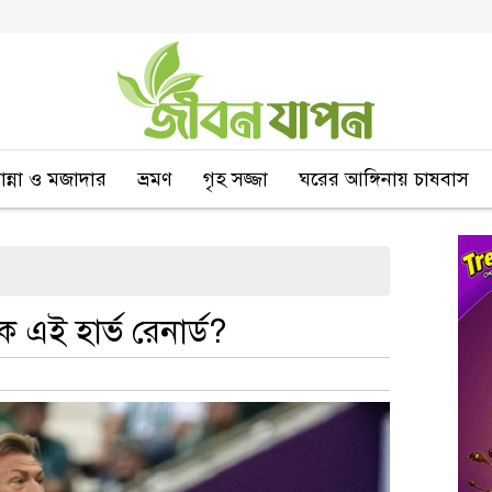
বান্না ও মজাদার
ভ্রমণ
গৃহ সজ্জা
ঘরের আঙ্গিনায় চাষবাস
এই হার্ভ রেনার্ড?