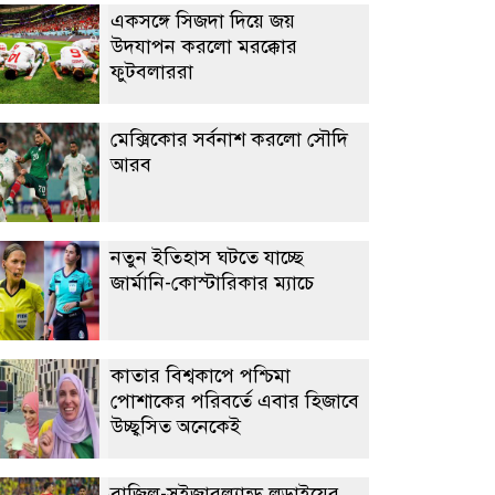
একসঙ্গে সিজদা দিয়ে জয়
উদযাপন করলো মরক্কোর
ফুটবলাররা
মেক্সিকোর সর্বনাশ করলো সৌদি
আরব
নতুন ইতিহাস ঘটতে যাচ্ছে
জার্মানি-কোস্টারিকার ম্যাচে
কাতার বিশ্বকাপে পশ্চিমা
পোশাকের পরিবর্তে এবার হিজাবে
উচ্ছ্বসিত অনেকেই
ব্রাজিল-সুইজারল্যান্ড লড়াইয়ের