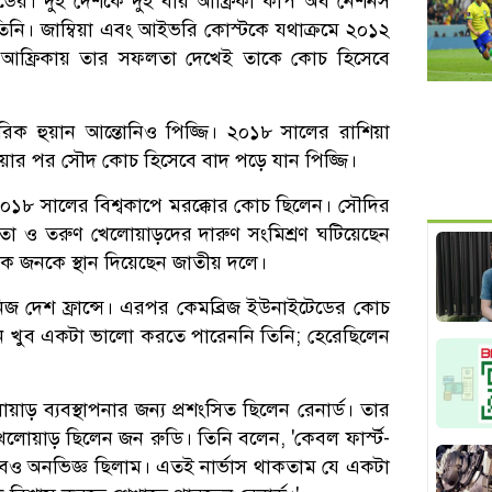
ার্ডের। দুই দেশকে দুই বার আফ্রিকা কাপ অব নেশনস
ি। জাম্বিয়া এবং আইভরি কোস্টকে যথাক্রমে ২০১২
আফ্রিকায় তার সফলতা দেখেই তাকে কোচ হিসেবে
গরিক হুয়ান আন্তোনিও পিজ্জি। ২০১৮ সালের রাশিয়া
হওয়ার পর সৌদ কোচ হিসেবে বাদ পড়ে যান পিজ্জি।
 ২০১৮ সালের বিশ্বকাপে মরক্কোর কোচ ছিলেন। সৌদির
্ঞতা ও তরুণ খেলোয়াড়দের দারুণ সংমিশ্রণ ঘটিয়েছেন
েক জনকে স্থান দিয়েছেন জাতীয় দলে।
নিজ দেশ ফ্রান্সে। এরপর কেমব্রিজ ইউনাইটেডের কোচ
খানে খুব একটা ভালো করতে পারেননি তিনি; হেরেছিলেন
েলোয়াড় ব্যবস্থাপনার জন্য প্রশংসিত ছিলেন রেনার্ড। তার
োয়াড় ছিলেন জন রুডি। তিনি বলেন, 'কেবল ফার্স্ট-
ও অনভিজ্ঞ ছিলাম। এতই নার্ভাস থাকতাম যে একটা