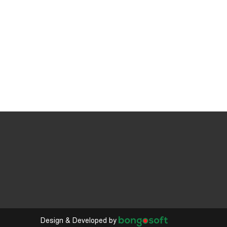
সংরক্ষিত আসন
বিএনপির এমপি হচ্ছেন ‘আওয়ামী
লীগ নেত্রী’ সুবর্ণা
চিনি কমিয়ে দেয় সন্তানের শেখার
ক্ষমতা
ক্রীড়া কার্ডকে ‘আমিনুল কার্ড’
বললেন জামাল ভূঁইয়া
Design & Developed by