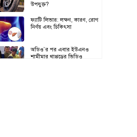
উপযুক্ত?
ফ্যাটি লিভার: লক্ষণ, কারণ, রোগ
নির্ণয় এবং চিকিৎসা
অডিও‍‍`র পর এবার ইউএনও
শামীমার থাপ্পড়ের ভিডিও
ভাইরাল
আঙুর চাষের স্বপ্ন শুরু ৩০ টাকায়,
এখন আয় লাখ টাকা
অতিরিক্ত বড় স্তন নিয়ে বিপাকে
নারীরা, বাড়ছে স্বাস্থ্যঝুঁকি