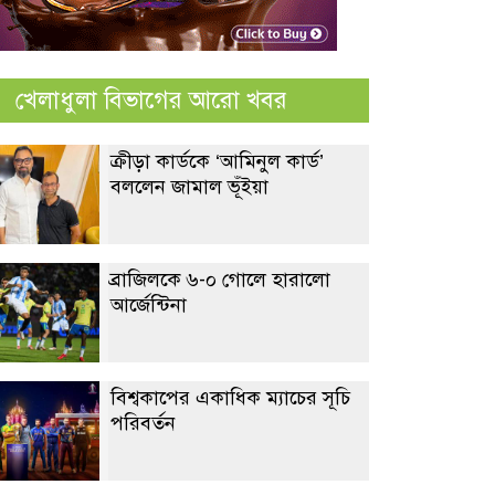
খেলাধুলা বিভাগের আরো খবর
ক্রীড়া কার্ডকে ‘আমিনুল কার্ড’
বললেন জামাল ভূঁইয়া
ব্রাজিলকে ৬-০ গোলে হারালো
আর্জেন্টিনা
বিশ্বকাপের একাধিক ম্যাচের সূচি
পরিবর্তন