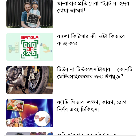
মা-বাবার প্রতি সেরা স্ট্যাটাস: হৃদয়
ছোঁয়া আবেগ!
বাংলা কিউআর কী, এটা কিভাবে
কাজ করে
টিউব না টিউবলেস টায়ার— কোনটি
মোটরসাইকেলের জন্য উপযুক্ত?
ফ্যাটি লিভার: লক্ষণ, কারণ, রোগ
নির্ণয় এবং চিকিৎসা
অডিও‍‍`র পর এবার ইউএনও