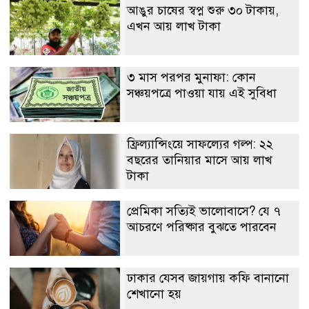
আঙুর চাষের স্বপ্ন শুরু ৩০ টাকায়,
এখন আয় লাখ টাকা
৩ মাস পরপর মুনাফা: কোন
সঞ্চয়পত্রে পাওয়া যায় এই সুবিধা
ফ্রিল্যান্সিংয়ে সাফল্যের গল্প: ২২
বছরের তানিয়ার মাসে আয় লাখ
টাকা
প্রেমিকা সত্যিই ভালোবাসে? যে ৭
আচরণে পরিষ্কার বুঝতে পারবেন
ঢাকার যেসব জায়গায় কফি বানানো
শেখানো হয়