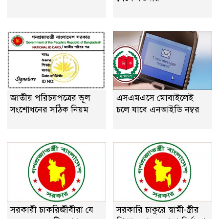
জাতীয় পরিচয়পত্রের ভূল
এসএমএসে মোবাইলেই
সংশোধনের সঠিক নিয়ম
চলে যাবে এনআইডি নম্বর
সরকারী চাকরিজীবীরা যে
সরকারি চাকুরে স্বামী-স্ত্রীর