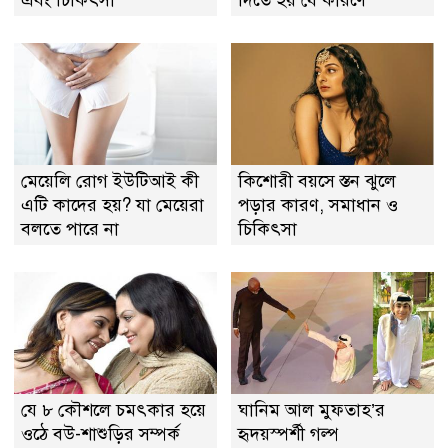
এবং চিকিৎসা
দিতে হয় যে কারণে
মেয়েলি রোগ ইউটিআই কী
কিশোরী বয়সে স্তন ঝুলে
এটি কাদের হয়? যা মেয়েরা
পড়ার কারণ, সমাধান ও
বলতে পারে না
চিকিৎসা
যে ৮ কৌশলে চমৎকার হয়ে
ঘানিম আল মুফতাহ’র
ওঠে বউ-শাশুড়ির সম্পর্ক
হৃদয়স্পর্শী গল্প