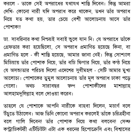
করলে - তাকে সেই অপরাধের যথাযথ শাস্তি দিবেন। কিন্তু আমরা
দেখি- কোনো নারী যদি অপরাধ করে থাকেন, তখন তাঁর অপরাধ
নিয়ে যত কথা হয়, তার চেয়ে বেশী আলোচনায় আসে তাঁর
পোশাক!!
ডা. সাবরিনার কথা নিশ্চয়ই সবাই ভুলে যান নি। যে অপরাধে তাঁকে
গ্রেফতার করা হয়েছিলো, সে অপরাধ প্রমাণিত হয়েছে কিনা, বা
প্রমাণিত হলে - কী শাস্তি হয়েছে, আমার জানা নেই। কিন্তু সোশ্যাল
মিডিয়ায় তাঁর পোশাক নিয়ে, তাঁর বডি ফিগার নিয়ে, তাঁর কন্ঠ নিয়ে
যে অসভ্যতার পরিচয় দিলো এদেশের সুধীমহল - সেটি আমার মুখ্য
আলোচ্য। পোশাকের তুমুল আলোচনায় তাঁর মূল অপরাধ ঢাকা পড়ে
গেলো। অথচ সারাবছর স্বল্প পোশাকীদের মাশাল্লাহ
আলহামদুলিল্লাহ বলে দোওয়া করেন।
তাহলে যে পোশাকে আপনি নারীকে বাহবা দিলেন, মডার্ণ বলে
উঁচুতে উঠালেন। আজ তিনি কোনো অপরাধ করলেই তাঁকে চরিত্রহীনা
বলে গালি দিবেন! তাঁর পোশাক নিয়ে কথা বলবেন! সেল্ফ
কন্ট্রাডিকটরী এটিচিউট! এটা এক ধরনের হিপোক্রেসি এবং বিশ্বাসের