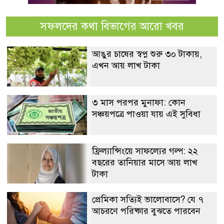
সফলদের কথা বিভাগের আরো খবর
আঙুর চাষের স্বপ্ন শুরু ৩০ টাকায়,
এখন আয় লাখ টাকা
৩ মাস পরপর মুনাফা: কোন
সঞ্চয়পত্রে পাওয়া যায় এই সুবিধা
ফ্রিল্যান্সিংয়ে সাফল্যের গল্প: ২২
বছরের তানিয়ার মাসে আয় লাখ
টাকা
প্রেমিকা সত্যিই ভালোবাসে? যে ৭
আচরণে পরিষ্কার বুঝতে পারবেন