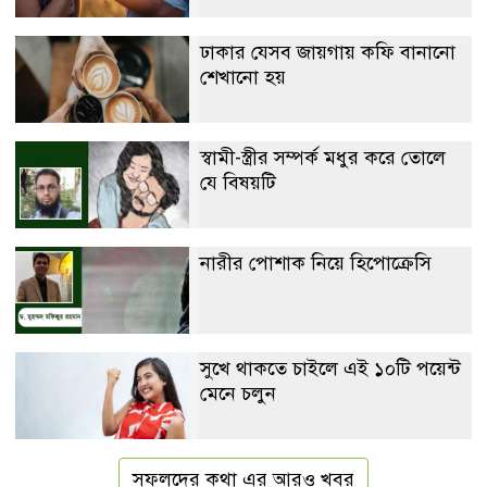
ঢাকার যেসব জায়গায় কফি বানানো
শেখানো হয়
স্বামী-স্ত্রীর সম্পর্ক মধুর করে তোলে
যে বিষয়টি
নারীর পোশাক নিয়ে হিপোক্রেসি
সুখে থাকতে চাইলে এই ১০টি পয়েন্ট
মেনে চলুন
সফলদের কথা এর আরও খবর