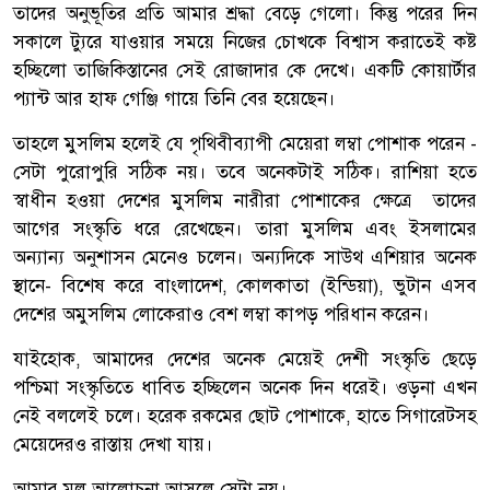
তাদের অনুভূতির প্রতি আমার শ্রদ্ধা বেড়ে গেলো। কিন্তু পরের দিন
সকালে ট্যুরে যাওয়ার সময়ে নিজের চোখকে বিশ্বাস করাতেই কষ্ট
হচ্ছিলো তাজিকিস্তানের সেই রোজাদার কে দেখে। একটি কোয়ার্টার
প্যান্ট আর হাফ গেঞ্জি গায়ে তিনি বের হয়েছেন।
তাহলে মুসলিম হলেই যে পৃথিবীব্যাপী মেয়েরা লম্বা পোশাক পরেন -
সেটা পুরোপুরি সঠিক নয়। তবে অনেকটাই সঠিক। রাশিয়া হতে
স্বাধীন হওয়া দেশের মুসলিম নারীরা পোশাকের ক্ষেত্রে তাদের
আগের সংস্কৃতি ধরে রেখেছেন। তারা মুসলিম এবং ইসলামের
অন্যান্য অনুশাসন মেনেও চলেন। অন্যদিকে সাউথ এশিয়ার অনেক
স্থানে- বিশেষ করে বাংলাদেশ, কোলকাতা (ইন্ডিয়া), ভুটান এসব
দেশের অমুসলিম লোকেরাও বেশ লম্বা কাপড় পরিধান করেন।
যাইহোক, আমাদের দেশের অনেক মেয়েই দেশী সংস্কৃতি ছেড়ে
পশ্চিমা সংস্কৃতিতে ধাবিত হচ্ছিলেন অনেক দিন ধরেই। ওড়না এখন
নেই বললেই চলে। হরেক রকমের ছোট পোশাকে, হাতে সিগারেটসহ
মেয়েদেরও রাস্তায় দেখা যায়।
আমার মূল আলোচনা আসলে সেটা নয়।