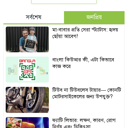
সর্বশেষ
জনপ্রিয়
মা-বাবার প্রতি সেরা স্ট্যাটাস: হৃদয়
ছোঁয়া আবেগ!
বাংলা কিউআর কী, এটা কিভাবে
কাজ করে
টিউব না টিউবলেস টায়ার— কোনটি
মোটরসাইকেলের জন্য উপযুক্ত?
ফ্যাটি লিভার: লক্ষণ, কারণ, রোগ
নির্ণয় এবং চিকিৎসা