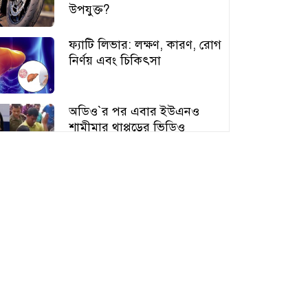
উপযুক্ত?
ফ্যাটি লিভার: লক্ষণ, কারণ, রোগ
নির্ণয় এবং চিকিৎসা
অডিও‍‍`র পর এবার ইউএনও
শামীমার থাপ্পড়ের ভিডিও
ভাইরাল
আঙুর চাষের স্বপ্ন শুরু ৩০ টাকায়,
এখন আয় লাখ টাকা
অতিরিক্ত বড় স্তন নিয়ে বিপাকে
নারীরা, বাড়ছে স্বাস্থ্যঝুঁকি