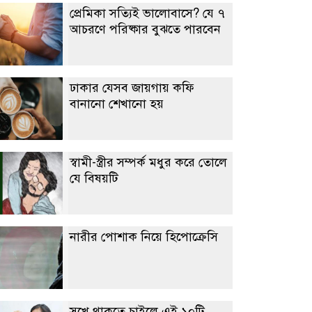
প্রেমিকা সত্যিই ভালোবাসে? যে ৭
আচরণে পরিষ্কার বুঝতে পারবেন
ঢাকার যেসব জায়গায় কফি
বানানো শেখানো হয়
স্বামী-স্ত্রীর সম্পর্ক মধুর করে তোলে
যে বিষয়টি
নারীর পোশাক নিয়ে হিপোক্রেসি
সুখে থাকতে চাইলে এই ১০টি