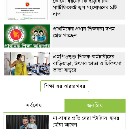
কোনো ধরনের ফি ছাড়াই টিন
সার্টিফিকেটে ভুল সংশোধনের ৯টি
ধাপ
প্রাথমিকের প্রধান শিক্ষকরা দশম
গ্রেড পাচ্ছেন
এমপিওভুক্ত শিক্ষক-কর্মচারীদের
বাড়িভাড়া, উৎসব ভাতা ও চিকিৎসা
ভাতা বাড়ছে
শিক্ষা এর আরও খবর
সর্বশেষ
জনপ্রিয়
মা-বাবার প্রতি সেরা স্ট্যাটাস: হৃদয়
ছোঁয়া আবেগ!