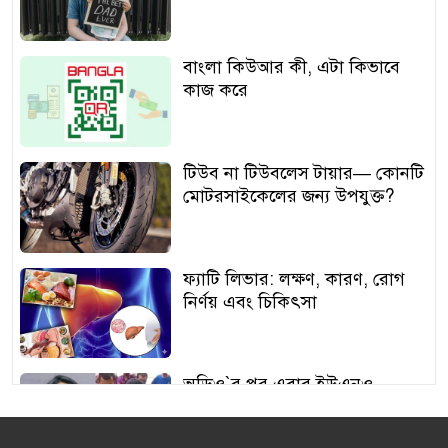
বাংলা কিউআর কী, এটা কিভাবে
কাজ করে
টিউব না টিউবলেস টায়ার— কোনটি
মোটরসাইকেলের জন্য উপযুক্ত?
ফ্যাটি লিভার: লক্ষণ, কারণ, রোগ
নির্ণয় এবং চিকিৎসা
অডিও‍‍`র পর এবার ইউএনও
শামীমার থাপ্পড়ের ভিডিও ভাইরাল