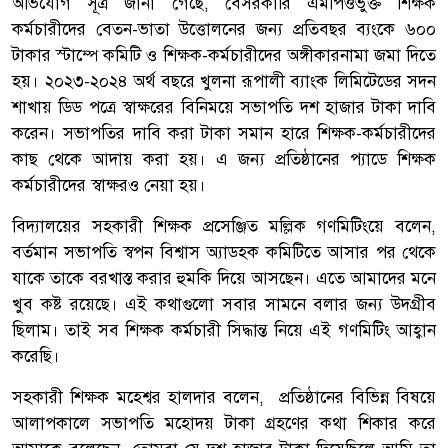
অভিযোগ সূত্র জানা গেছে, বেসরকারি এমপিওভুক্ত শিক্ষক
কর্মচারীদের বেতন-ভাতা উত্তোলনের জন্য প্রতিবছর ব্যংকে ৬০০
টাকার স্টাম্পে কমিটি ও শিক্ষক-কর্মচারীদের অঙ্গীকারনামা জমা দিতে
হয়। ২০২৩-২০২৪ অর্থ বছরে খুলনা রূপালী ব্যাংক লিমিটেডের সদন
শাখায় ডিড পত্রে স্বাক্ষরের বিনিময়ে সভাপতি দশ হাজার টাকা দাবি
করেন। সভাপতির দাবি করা টাকা সমান হারে শিক্ষক-কর্মচারীদের
কাছ থেকে আদায় করা হয়। এ জন্য প্রতিষ্ঠানের প্যাডে শিক্ষক
কর্মচারীদের স্বাক্ষরও নেয়া হয়।
বিদ্যালয়ের সহকারী শিক্ষক প্রসেঞ্জিত মল্লিক গণমিটিংয়ে বলেন,
বর্তমান সভাপতি স্বপন বিশ্বাস অ্যাডহক কমিটিতে আসার পর থেকে
যাকে তাকে বরখাস্ত করার হুমকি দিয়ে আসছেন। এতে আমাদের মনে
খুব কষ্ট রয়েছে। এই কথাগুলো সবার সামনে বলার জন্য উদগ্রীব
ছিলাম। তাই সব শিক্ষক কর্মচারী সিদ্ধান্ত নিয়ে এই গণমিটিং আহ্বান
করেছি।
সহকারী শিক্ষক মহেশ্বর হালদার বলেন, প্রতিষ্ঠানের বিভিন্ন বিষয়ে
আলাপকালে সভাপতি মহোদয় টাকা গ্রহণের কথা শিকার করে