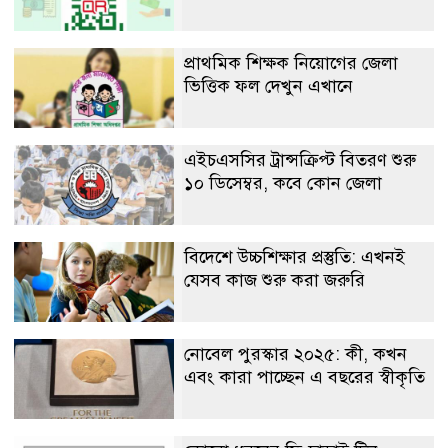
প্রাথমিক শিক্ষক নিয়োগের জেলা
ভিত্তিক ফল দেখুন এখানে
এইচএসসির ট্রান্সক্রিপ্ট বিতরণ শুরু
১০ ডিসেম্বর, কবে কোন জেলা
বিদেশে উচ্চশিক্ষার প্রস্তুতি: এখনই
যেসব কাজ শুরু করা জরুরি
নোবেল পুরস্কার ২০২৫: কী, কখন
এবং কারা পাচ্ছেন এ বছরের স্বীকৃতি