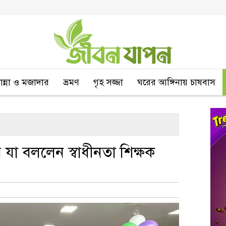
বান্না ও মজাদার
ভ্রমণ
গৃহ সজ্জা
ঘরের আঙ্গিনায় চাষবাস
যা বললেন স্বাধীনতা শিক্ষক