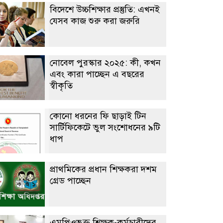
বিদেশে উচ্চশিক্ষার প্রস্তুতি: এখনই
যেসব কাজ শুরু করা জরুরি
নোবেল পুরস্কার ২০২৫: কী, কখন
এবং কারা পাচ্ছেন এ বছরের
স্বীকৃতি
কোনো ধরনের ফি ছাড়াই টিন
সার্টিফিকেটে ভুল সংশোধনের ৯টি
ধাপ
প্রাথমিকের প্রধান শিক্ষকরা দশম
গ্রেড পাচ্ছেন
এমপিওভুক্ত শিক্ষক-কর্মচারীদের