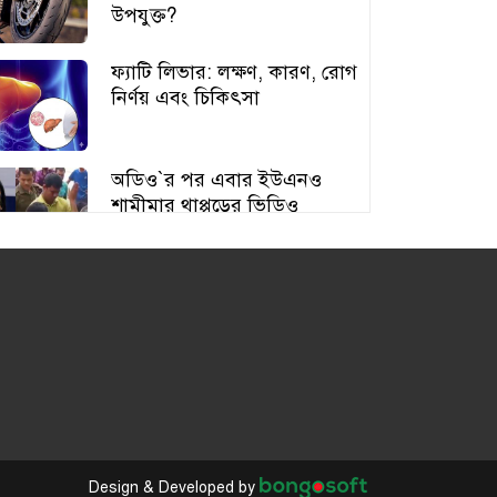
উপযুক্ত?
ফ্যাটি লিভার: লক্ষণ, কারণ, রোগ
নির্ণয় এবং চিকিৎসা
অডিও‍‍`র পর এবার ইউএনও
শামীমার থাপ্পড়ের ভিডিও
ভাইরাল
আঙুর চাষের স্বপ্ন শুরু ৩০ টাকায়,
এখন আয় লাখ টাকা
অতিরিক্ত বড় স্তন নিয়ে বিপাকে
নারীরা, বাড়ছে স্বাস্থ্যঝুঁকি
Design & Developed by