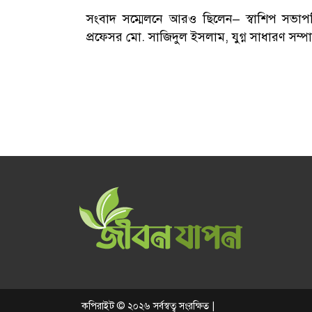
সংবাদ সম্মেলনে আরও ছিলেন– স্বাশিপ সভাপতি
প্রফেসর মো. সাজিদুল ইসলাম, যুগ্ন সাধারণ সম্প
কপিরাইট © ২০২৬ সর্বস্বত্ব সংরক্ষিত |