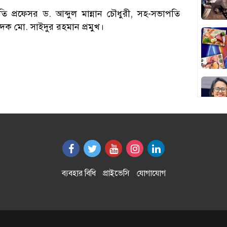
 প্রফেসর ড. আব্দুল মান্নান চৌধুরী, সহ-সভাপতি
াদক মো. সাইদুর রহমান প্রমুখ।
ব্যবহার বিধি
প্রাইভেসি
যোগাযোগ