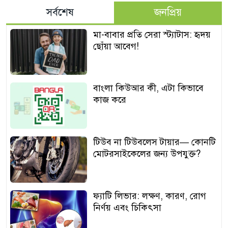
সর্বশেষ
জনপ্রিয়
মা-বাবার প্রতি সেরা স্ট্যাটাস: হৃদয়
ছোঁয়া আবেগ!
বাংলা কিউআর কী, এটা কিভাবে
কাজ করে
টিউব না টিউবলেস টায়ার— কোনটি
মোটরসাইকেলের জন্য উপযুক্ত?
ফ্যাটি লিভার: লক্ষণ, কারণ, রোগ
নির্ণয় এবং চিকিৎসা