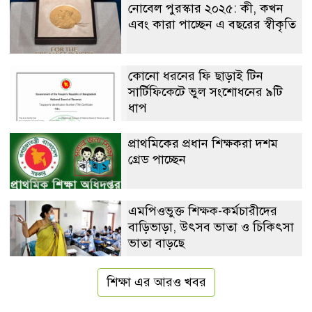
নোবেল পুরস্কার ২০২৫: কী, কখন
এবং কারা পাচ্ছেন এ বছরের স্বীকৃতি
কোনো ধরনের ফি ছাড়াই টিন
সার্টিফিকেটে ভুল সংশোধনের ৯টি
ধাপ
প্রাথমিকের প্রধান শিক্ষকরা দশম
গ্রেড পাচ্ছেন
এমপিওভুক্ত শিক্ষক-কর্মচারীদের
বাড়িভাড়া, উৎসব ভাতা ও চিকিৎসা
ভাতা বাড়ছে
শিক্ষা এর আরও খবর