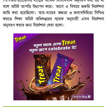
পিপিআর-২০০৮সহ সংশ্লিষ্ট আর্থিক বিধিবিধান অনুসরণ করা হয় না
বলে অডিট আপত্তি উত্থাপন করে। আগে এ বিষয়ে জরুরি নির্দেশনা
জারি করা হয়েছিলো। আয়-ব্যয়ের স্বচ্ছতা ও জবাবদিহিতা নিশ্চিত
করতে শিক্ষা অডিট অধিদপ্তরের স্মারক অনুযায়ী এসব নির্দেশনা
অনুসরণ করার জন্য নির্দেশনা দেয়া হলো।