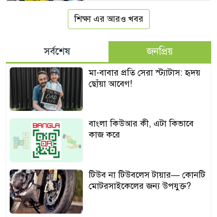
শিক্ষা এর আরও খবর
সর্বশেষ
জনপ্রিয়
মা-বাবার প্রতি সেরা স্ট্যাটাস: হৃদয়
ছোঁয়া আবেগ!
বাংলা কিউআর কী, এটা কিভাবে
কাজ করে
টিউব না টিউবলেস টায়ার— কোনটি
মোটরসাইকেলের জন্য উপযুক্ত?