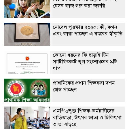
যেসব কাজ শুরু করা জরুরি
নোবেল পুরস্কার ২০২৫: কী, কখন
এবং কারা পাচ্ছেন এ বছরের স্বীকৃতি
কোনো ধরনের ফি ছাড়াই টিন
সার্টিফিকেটে ভুল সংশোধনের ৯টি
ধাপ
প্রাথমিকের প্রধান শিক্ষকরা দশম
গ্রেড পাচ্ছেন
এমপিওভুক্ত শিক্ষক-কর্মচারীদের
বাড়িভাড়া, উৎসব ভাতা ও চিকিৎসা
ভাতা বাড়ছে