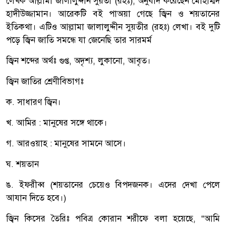
লেখক আল্লামা জালালুদ্দীন সুয়তী (রহঃ), অনুবাদ করেছেন মোহাম্মদ
হাদীউজ্জামান। আরেকটি বই পাঅয়া গেছে জ্বিন ও শয়তানের
ইতিকথা। এটিও আল্লামা জালালুদ্দীন সুয়তীর (রহঃ) লেখা। বই দুটি
পড়ে জ্বিন জাতি সমন্ধে যা জেনেছি তার সারমর্ম
জ্বিন শব্দের অর্থঃ গুপ্ত, অদৃশ্য, লুকানো, আবৃত।
জ্বিন জাতির শ্রেণীবিভাগঃ
ক. সাধারণ জ্বিন।
খ. আমির : মানুষের সঙ্গে থাকে।
গ. আরওয়াহ : মানুষের সামনে আসে।
ঘ. শয়তান
ঙ. ইফরীব্ব (শয়তানের চেয়েও বিপদজনক। এদের দেখা পেলে
আযান দিতে হবে।)
জ্বিন কিসের তৈরিঃ পবিত্র কোরান শরীফে বলা হয়েছে, “আমি