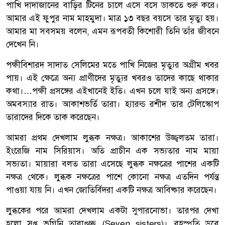
পাখি দাদাজানের বাড়ির টিনের চালে এসে বসে ডাকতে শুরু করে।
আমার এই ফুপুর নাম মাহমুদা। মাত্র ১৩ বছর বয়সে তার মৃত্যু হয়।
আমার মা সবসময় বলেন, এমন রূপবতী কিশোরী তিনি তাঁর জীবনে
দেখেন নি।
পক্ষীবিশারদ সাদাত সেলিমের মতে পাখি নিজের মৃত্যুর অগ্রীম খবর
পায়। এই ক্ষেত্রে অন্য প্রাণীদের মৃত্যুর খবরও তাদের কাছে থাকার
কথা।…পক্ষী প্রসঙ্গের এইখানেই ইতি। এখন চলে যাই অন্য প্রসঙ্গে।
অমবস্যার রাত। আকাশভর্তি তারা। হ্যারল্ড রশীদ তার টেলিস্কোপ
তারাদের দিকে তাক করেছেন।
আমরা প্রথম দেখলাম লুব্ধক নক্ষত্র। আকাশের উজ্জ্বলতম তারা।
ইংরেজি নাম সিরিয়াস। অতি প্রাচীন এক সভ্যতার নাম মায়া
সভ্যতা। মায়ারা বলত তারা এসেছে লুব্ধক নক্ষত্রের পাশের একটি
নক্ষত্র থেকে। লুব্ধক নক্ষত্রের পাশে কোনো নক্ষত্র এতদিন পর্যন্ত
পাওয়া যায় নি। এখন জোতির্বিদরা একটি নক্ষত্র আবিষ্কার করেছেন।
লুব্ধকের পরে আমরা দেখলাম একটা সুপারনোভা। তারপর দেখা
হলো সপ্ত ভগিনি তারাগুচ্ছ (Seven sisters)। বৃহস্পতি ডুবে