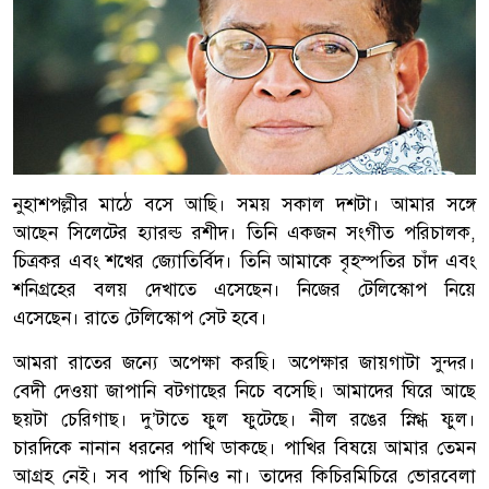
নুহাশপল্লীর মাঠে বসে আছি। সময় সকাল দশটা। আমার সঙ্গে
আছেন সিলেটের হ্যারল্ড রশীদ। তিনি একজন সংগীত পরিচালক,
চিত্রকর এবং শখের জ্যোতির্বিদ। তিনি আমাকে বৃহস্পতির চাঁদ এবং
শনিগ্রহের বলয় দেখাতে এসেছেন। নিজের টেলিস্কোপ নিয়ে
এসেছেন। রাতে টেলিস্কোপ সেট হবে।
আমরা রাতের জন্যে অপেক্ষা করছি। অপেক্ষার জায়গাটা সুন্দর।
বেদী দেওয়া জাপানি বটগাছের নিচে বসেছি। আমাদের ঘিরে আছে
ছয়টা চেরিগাছ। দু’টাতে ফুল ফুটেছে। নীল রঙের স্নিগ্ধ ফুল।
চারদিকে নানান ধরনের পাখি ডাকছে। পাখির বিষয়ে আমার তেমন
আগ্রহ নেই। সব পাখি চিনিও না। তাদের কিচিরমিচিরে ভোরবেলা