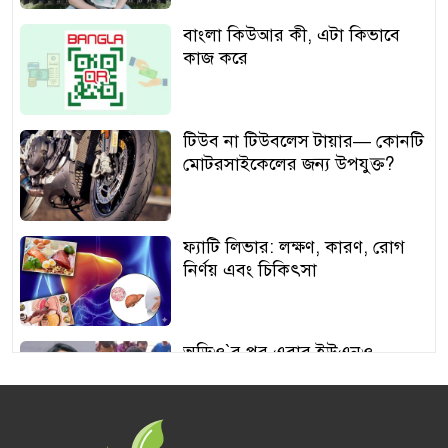
বাংলা কিউআর কী, এটা কিভাবে
কাজ করে
টিউব না টিউবলেস টায়ার— কোনটি
মোটরসাইকেলের জন্য উপযুক্ত?
ফ্যাটি লিভার: লক্ষণ, কারণ, রোগ
নির্ণয় এবং চিকিৎসা
অডিও‍‍`র পর এবার ইউএনও
শামীমার থাপ্পড়ের ভিডিও ভাইরাল