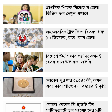
প্রাথমিক শিক্ষক নিয়োগের জেলা
ভিত্তিক ফল দেখুন এখানে
এইচএসসির ট্রান্সক্রিপ্ট বিতরণ শুরু
১০ ডিসেম্বর, কবে কোন জেলা
বিদেশে উচ্চশিক্ষার প্রস্তুতি: এখনই
যেসব কাজ শুরু করা জরুরি
নোবেল পুরস্কার ২০২৫: কী, কখন
এবং কারা পাচ্ছেন এ বছরের স্বীকৃতি
কোনো ধরনের ফি ছাড়াই টিন
সার্টিফিকেটে ভুল সংশোধনের ৯টি