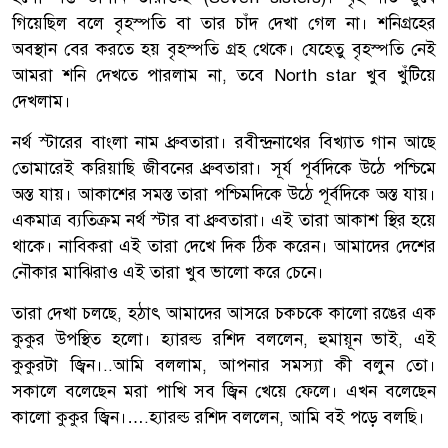
গিয়েছিল বলে বৃহস্পতি বা তার চাঁদ দেখা গেল না। শনিগ্রহের
অবস্থান বের করতে হয় বৃহস্পতি গ্রহ থেকে। যেহেতু বৃহস্পতি নেই
আমরা শনি দেখতে পারলাম না, তবে North star খুব খুঁটিয়ে
দেখলাম।
নর্থ স্টারের বাংলা নাম ধ্রুবতারা। রবীন্দ্রনাথের বিখ্যাত গান আছে
তোমারেই করিয়াছি জীবনের ধ্রুবতারা। সূর্য পূর্বদিকে উঠে পশ্চিমে
অস্ত যায়। আকাশের সমস্ত তারা পশ্চিমদিকে উঠে পূর্বদিকে অস্ত যায়।
একমাত্র ব্যতিক্রম নর্থ স্টার বা ধ্রুবতারা। এই তারা আকাশ স্থির হয়ে
থাকে। নাবিকরা এই তারা দেখে দিক ঠিক করেন। আমাদের দেশের
নৌকার মাঝিরাও এই তারা খুব ভালো করে চেনে।
তারা দেখা চলছে, হঠাৎ আমাদের আসরে চকচকে কালো রঙের এক
কুকুর উপস্থিত হলো। হ্যারল্ড রশিদ বললেন, হুমায়ূন ভাই, এই
কুকুরটা জ্বিন।..আমি বললাম, আপনার সমস্যা কী বলুন তো।
সকালে বলেছেন মরা পাখি সব জ্বিন খেয়ে ফেলে। এখন বলেছেন
কালো কুকুর জ্বিন।….হ্যারল্ড রশিদ বললেন, আমি বই পড়ে বলছি।