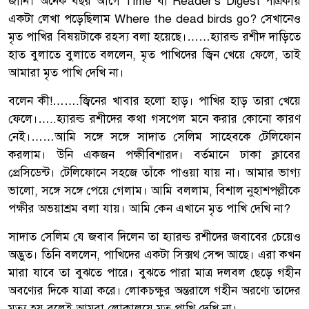
জানি। অনেক বছর আগে Time বা Reader’s Digest পত্রিকায়
একটা লেখা পড়েছিলাম Where the dead birds go? সেখানেও
মৃত পাখির বিষয়টাকে রহস্য বলা হয়েছে।……হ্যারল্ড রশীদ দাড়িতে
হাত বুলাতে বুলাতে বললেন, মৃত পাখিদের জ্বিন খেয়ে ফেলে, তাই
আমারা মৃত পাখি দেখি না।
বলেন কী!…….জ্বিনের খাবার হলো হাড়। পাখির হাড় তারা খেয়ে
ফেলে।…..হ্যারল্ড রশীদের কথা গসপেল মনে করার কোনো কারণ
নেই।……আমি সঙ্গে সঙ্গে সাদাত সেলিম সাহেবকে টেলিফোন
করলাম। উনি একজন পক্ষীবিশারদ। বর্তমানে ঢাকা ক্লাবের
প্রেসিডেন্ট। টেলিফোনে সহজে তাঁকে পাওয়া যায় না। আমার ভাগ্য
ভালো, সঙ্গে সঙ্গে পেয়ে গেলাম। আমি বললাম, বিশাল নুহাশপল্লীকে
পক্ষীর অভয়াশ্রম বলা যায়। আমি কেন এখানে মৃত পাখি দেখি না?
সাদাত সেলিম যে জবাব দিলেন তা হ্যারল্ড রশীদের জবাবের চেয়েও
অদ্ভুত। তিনি বললেন, পাখিদের একটা সিক্সথ সেন্স আছে। এরা কখন
মারা যাবে তা বুঝতে পারে। বুঝতে পারা মাত্র দলবল ছেড়ে গহীন
অবণ্যের দিকে যাত্রা করে। লোকচক্ষুর অন্তরালে গহীন অরণ্যে তাদের
মৃত্যু হয় বলেই আমরা লোকালয়ে মৃত পাখি দেখি না।