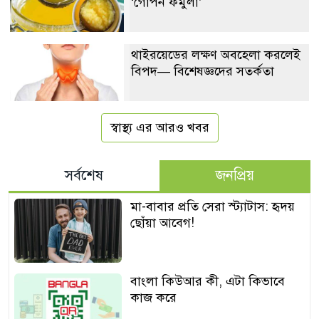
‘গোপন ফর্মুলা’
থাইরয়েডের লক্ষণ অবহেলা করলেই
বিপদ— বিশেষজ্ঞদের সতর্কতা
স্বাস্থ্য এর আরও খবর
সর্বশেষ
জনপ্রিয়
মা-বাবার প্রতি সেরা স্ট্যাটাস: হৃদয়
ছোঁয়া আবেগ!
বাংলা কিউআর কী, এটা কিভাবে
কাজ করে