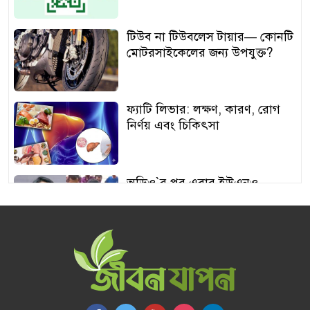
টিউব না টিউবলেস টায়ার— কোনটি
মোটরসাইকেলের জন্য উপযুক্ত?
ফ্যাটি লিভার: লক্ষণ, কারণ, রোগ
নির্ণয় এবং চিকিৎসা
অডিও‍‍`র পর এবার ইউএনও
শামীমার থাপ্পড়ের ভিডিও ভাইরাল
আঙুর চাষের স্বপ্ন শুরু ৩০ টাকায়,
এখন আয় লাখ টাকা