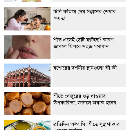
চিনি কমিয়ে দেয় সন্তানের শেখার
ক্ষমতা
শীত এলেই ঠোঁট ফাটছে? কারণ
জানলে মিলবে সহজ সমাধান
যশোরের দর্শনীয় স্থানগুলো কী কী
শীতে খেজুরের গুড় খাওয়ার
উপকারিতা: জানলে অবাক হবেন
প্রতিদিন অল্প ঘি: শীতে সুস্থ থাকার