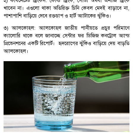
২) কার্বনেটেড ড্রিংকস: কোল্ড ড্রিংক, সোডা অথবা এনার্জি ড্রিংক
খাবেন না। এগুলো থাকা অতিরিক্ত চিনি কেবল মেদই বাড়াবে না,
পাশাপাশি বাড়িয়ে দেবে রক্তচাপ ও হার্ট অ্যাটাকের ঝুঁকিও।
৩) অ্যালকোহল: অ্যালকোহল জাতীয় পানীয়তে প্রচুর পরিমাণে
ক্যালোরি থাকে বলে জানাচ্ছে সেন্টার ফর ডিজিজ কনট্রোল অ্যান্ড
প্রিভেনশনের একটি রিপোর্ট। হৃদরোগের ঝুঁকিও বাড়িয়ে দেয় বাড়তি
অ্যালকোহল।