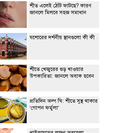
শীত এলেই ঠোঁট ফাটছে? কারণ
জানলে মিলবে সহজ সমাধান
যশোরের দর্শনীয় স্থানগুলো কী কী
শীতে খেজুরের গুড় খাওয়ার
উপকারিতা: জানলে অবাক হবেন
প্রতিদিন অল্প ঘি: শীতে সুস্থ থাকার
‘গোপন ফর্মুলা’
থাইরয়েডের লক্ষণ অবহেলা