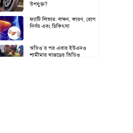
উপযুক্ত?
ফ্যাটি লিভার: লক্ষণ, কারণ, রোগ
নির্ণয় এবং চিকিৎসা
অডিও‍‍`র পর এবার ইউএনও
শামীমার থাপ্পড়ের ভিডিও
ভাইরাল
আঙুর চাষের স্বপ্ন শুরু ৩০ টাকায়,
এখন আয় লাখ টাকা
অতিরিক্ত বড় স্তন নিয়ে বিপাকে
নারীরা, বাড়ছে স্বাস্থ্যঝুঁকি