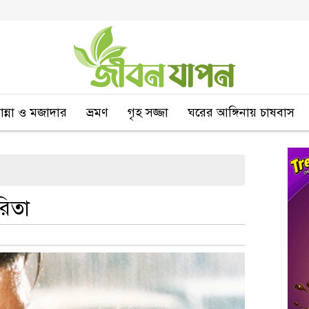
বান্না ও মজাদার
ভ্রমণ
গৃহ সজ্জা
ঘরের আঙ্গিনায় চাষবাস
ারিতা