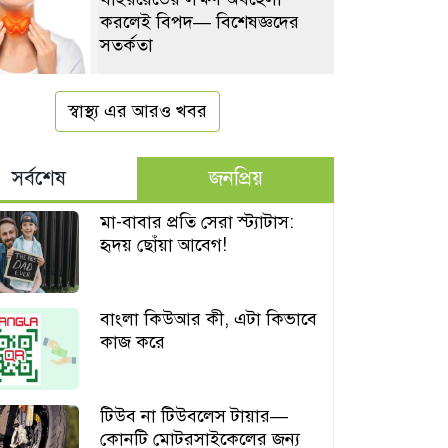
করলেই বিপদ— বিশেষজ্ঞদের
সতর্কতা
স্বাস্থ্য এর আরও খবর
সর্বশেষ
জনপ্রিয়
মা-বাবার প্রতি সেরা স্ট্যাটাস:
হৃদয় ছোঁয়া আবেগ!
বাংলা কিউআর কী, এটা কিভাবে
কাজ করে
টিউব না টিউবলেস টায়ার—
কোনটি মোটরসাইকেলের জন্য