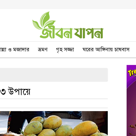
বান্না ও মজাদার
ভ্রমণ
গৃহ সজ্জা
ঘরের আঙ্গিনায় চাষবাস
ে ৩ উপায়ে