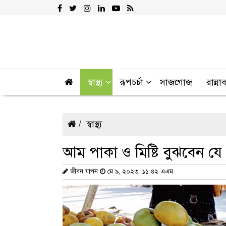
স্বাস্থ্য
রূপচর্চা
সাজগোজ
রান্না
স্বাস্থ্য
আম পাকা ও মিষ্টি বুঝবেন য
জীবন যাপন
মে ৯, ২০২৩, ১১:৪২ এএম