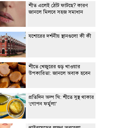
শীত এলেই ঠোঁট ফাটছে? কারণ
জানলে মিলবে সহজ সমাধান
যশোরের দর্শনীয় স্থানগুলো কী কী
শীতে খেজুরের গুড় খাওয়ার
উপকারিতা: জানলে অবাক হবেন
প্রতিদিন অল্প ঘি: শীতে সুস্থ থাকার
‘গোপন ফর্মুলা’
থাইরয়েডের লক্ষণ অবহেলা