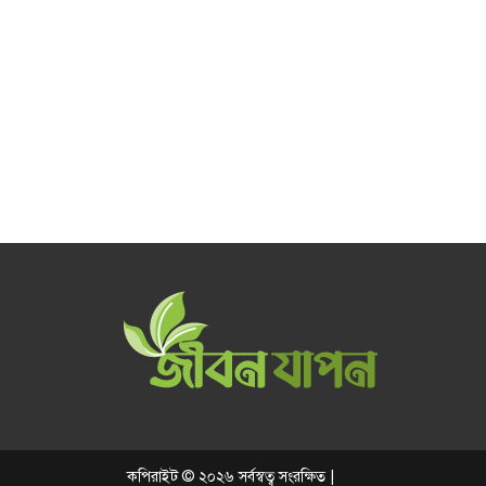
কপিরাইট © ২০২৬ সর্বস্বত্ব সংরক্ষিত |