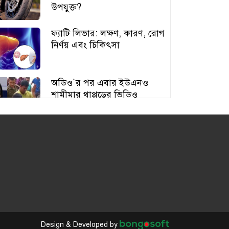
উপযুক্ত?
ফ্যাটি লিভার: লক্ষণ, কারণ, রোগ
নির্ণয় এবং চিকিৎসা
অডিও‍‍`র পর এবার ইউএনও
শামীমার থাপ্পড়ের ভিডিও
ভাইরাল
আঙুর চাষের স্বপ্ন শুরু ৩০ টাকায়,
এখন আয় লাখ টাকা
অতিরিক্ত বড় স্তন নিয়ে বিপাকে
নারীরা, বাড়ছে স্বাস্থ্যঝুঁকি
Design & Developed by