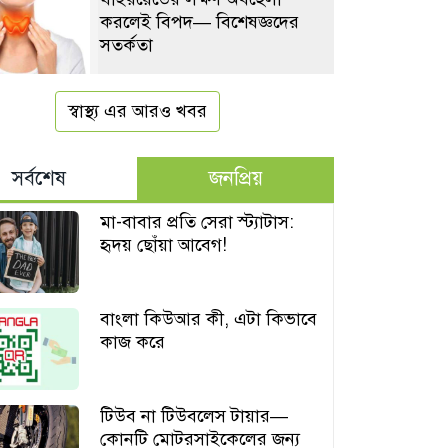
করলেই বিপদ— বিশেষজ্ঞদের
সতর্কতা
স্বাস্থ্য এর আরও খবর
সর্বশেষ
জনপ্রিয়
মা-বাবার প্রতি সেরা স্ট্যাটাস:
হৃদয় ছোঁয়া আবেগ!
বাংলা কিউআর কী, এটা কিভাবে
কাজ করে
টিউব না টিউবলেস টায়ার—
কোনটি মোটরসাইকেলের জন্য