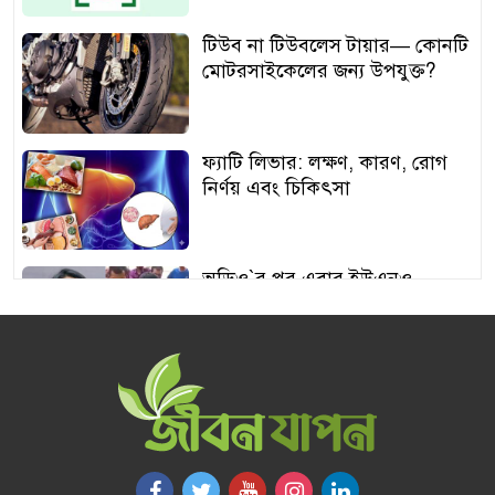
টিউব না টিউবলেস টায়ার— কোনটি
মোটরসাইকেলের জন্য উপযুক্ত?
ফ্যাটি লিভার: লক্ষণ, কারণ, রোগ
নির্ণয় এবং চিকিৎসা
অডিও‍‍`র পর এবার ইউএনও
শামীমার থাপ্পড়ের ভিডিও ভাইরাল
আঙুর চাষের স্বপ্ন শুরু ৩০ টাকায়,
এখন আয় লাখ টাকা