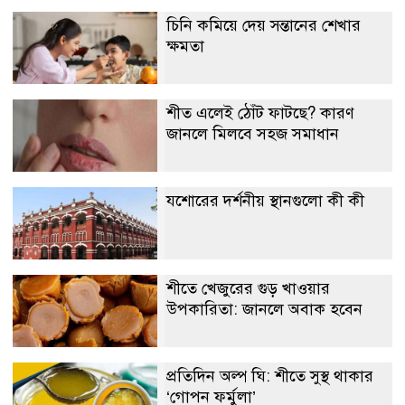
চিনি কমিয়ে দেয় সন্তানের শেখার
ক্ষমতা
শীত এলেই ঠোঁট ফাটছে? কারণ
জানলে মিলবে সহজ সমাধান
যশোরের দর্শনীয় স্থানগুলো কী কী
শীতে খেজুরের গুড় খাওয়ার
উপকারিতা: জানলে অবাক হবেন
প্রতিদিন অল্প ঘি: শীতে সুস্থ থাকার
‘গোপন ফর্মুলা’