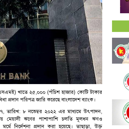
িএমএসএমই) খাতে ২৫,০০০ (পঁচিশ হাজার) কোটি টাকার
সুবিধা প্রদান পরিপত্র জারি করেছে বাংলাদেশ ব্যাংক।
০৭, তারিখ: ৮ নভেম্বর ২০২২ এর মাধ্যমে উৎপাদন,
্রদেয় মেয়াদী ঋণের পাশাপাশি চলতি মূলধন ঋণও
ে মর্মে নির্দেশনা প্রদান করা হয়েছে। তাছাড়া, উক্ত