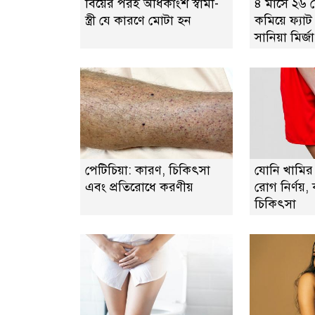
বিয়ের পরই অধিকাংশ স্বামী-
৪ মাসে ২৬
স্ত্রী যে কারণে মোটা হন
কমিয়ে ফ্যাট
সানিয়া মির্জা
পেটিচিয়া: কারণ, চিকিৎসা
যোনি খামির 
এবং প্রতিরোধে করণীয়
রোগ নির্ণয়
চিকিৎসা