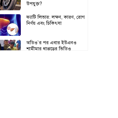
উপযুক্ত?
ফ্যাটি লিভার: লক্ষণ, কারণ, রোগ
নির্ণয় এবং চিকিৎসা
অডিও‍‍`র পর এবার ইউএনও
শামীমার থাপ্পড়ের ভিডিও
ভাইরাল
আঙুর চাষের স্বপ্ন শুরু ৩০ টাকায়,
এখন আয় লাখ টাকা
অতিরিক্ত বড় স্তন নিয়ে বিপাকে
নারীরা, বাড়ছে স্বাস্থ্যঝুঁকি