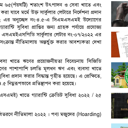
নতম ৬৫(পঁয়ষট্টি) শতাংশ উৎপাদন ও সেবা খাতে এবং
 করা যাবে মর্মে উক্ত সার্কুলার লেটারে নির্দেশনা প্রদান
০২২ এর অনুচ্ছেদ নং-৪.৫-এ সিএমএসএমই উদ্যোগের
ন্টি সুবিধা প্রাপ্তির জন্য গ্রাহক পর্যায়ে প্রযোজ্য
 ফলে, এসএমইএসপিডি সার্কুলার লেটার নং-০৭/২০২২ এর
ধা সংক্রান্ত নীতিমালায় অন্তর্ভুক্ত করার আবশ্যকতা দেখা
যবসা খাতে ঋণের প্রয়োজনীয়তা বিবেচনায় সিজিডি
ঋণের পাশাপাশি চলতি মূলধন ঋণ এবং ব্যবসা খাতে
ুবিধা প্রদান করার সিদ্ধান্ত গৃহীত হয়েছে। এ প্রেক্ষিতে,
.৫ নিম্নরূপভাবে প্রতিস্থাপন করা হয়েছে।
এমএসএমই) খাতে গ্যারান্টি ক্রেডিট সুবিধা ২০২২ / ২৫
েগ বিতরণে নীতিমালা ২০২২ । পণ্য মজুদের (Hoarding)