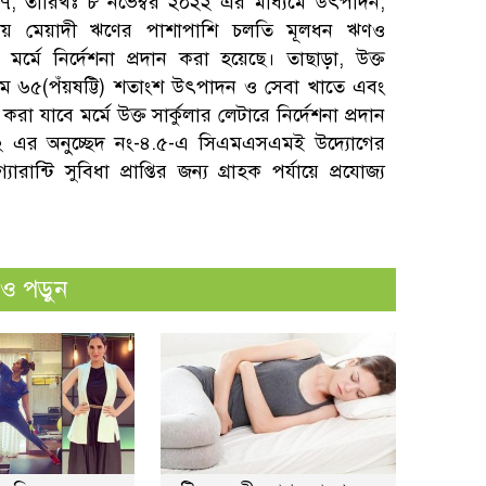
০৭, তারিখঃ ৮ নভেম্বর ২০২২ এর মাধ্যমে উৎপাদন,
্রদেয় মেয়াদী ঋণের পাশাপাশি চলতি মূলধন ঋণও
ে মর্মে নির্দেশনা প্রদান করা হয়েছে। তাছাড়া, উক্ত
নতম ৬৫(পঁয়ষট্টি) শতাংশ উৎপাদন ও সেবা খাতে এবং
 করা যাবে মর্মে উক্ত সার্কুলার লেটারে নির্দেশনা প্রদান
০২২ এর অনুচ্ছেদ নং-৪.৫-এ সিএমএসএমই উদ্যোগের
ন্টি সুবিধা প্রাপ্তির জন্য গ্রাহক পর্যায়ে প্রযোজ্য
 পড়ুন