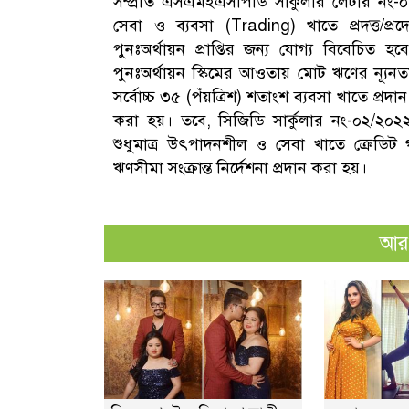
সম্প্রতি এসএমইএসপিডি সার্কুলার লেটার নং-
সেবা ও ব্যবসা (Trading) খাতে প্রদত্ত/প
পুনঃঅর্থায়ন প্রাপ্তির জন্য যোগ্য বিবেচিত হব
পুনঃঅর্থায়ন স্কিমের আওতায় মোট ঋণের ন্যূ
সর্বোচ্চ ৩৫ (পঁয়ত্রিশ) শতাংশ ব্যবসা খাতে প্রদান
করা হয়। তবে, সিজিডি সার্কুলার নং-০২/২
শুধুমাত্র উৎপাদনশীল ও সেবা খাতে ক্রেডিট গ্যারা
ঋণসীমা সংক্রান্ত নির্দেশনা প্রদান করা হয়।
আরও