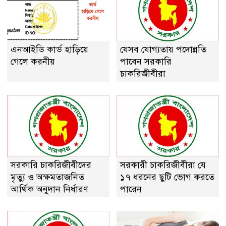
এনআইডি কার্ড হাড়িয়ে
যেসব যোগ্যতায় পদোন্নতি
গেলে করনীয়
পাবেন সরকারি
চাকরিজীবীরা
সরকারি চাকরিজীবীদের
সরকারী চাকরিজীবীরা যে
মৃত্যু ও অক্ষমতাজনিত
১৭ ধরনের ছুটি ভোগ করতে
আর্থিক অনুদান নির্ধারণ
পারেন