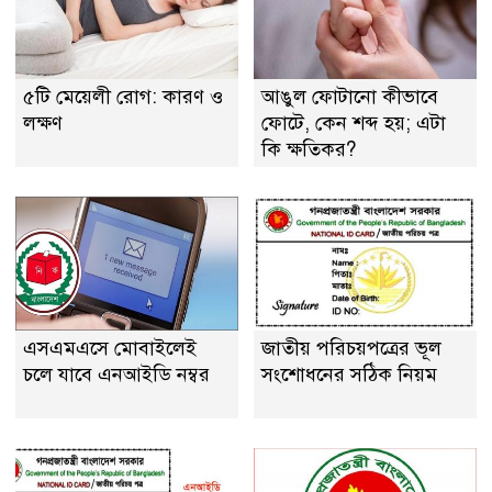
৫টি মেয়েলী রোগ: কারণ ও
আঙুল ফোটানো কীভাবে
লক্ষণ
ফোটে, কেন শব্দ হয়; এটা
কি ক্ষতিকর?
এসএমএসে মোবাইলেই
জাতীয় পরিচয়পত্রের ভূল
চলে যাবে এনআইডি নম্বর
সংশোধনের সঠিক নিয়ম