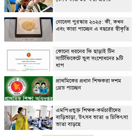
নোবেল পুরস্কার ২০২৫: কী, কখন
এবং কারা পাচ্ছেন এ বছরের স্বীকৃতি
কোনো ধরনের ফি ছাড়াই টিন
সার্টিফিকেটে ভুল সংশোধনের ৯টি
ধাপ
প্রাথমিকের প্রধান শিক্ষকরা দশম
গ্রেড পাচ্ছেন
এমপিওভুক্ত শিক্ষক-কর্মচারীদের
বাড়িভাড়া, উৎসব ভাতা ও চিকিৎসা
ভাতা বাড়ছে