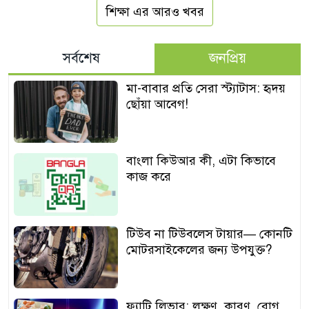
শিক্ষা এর আরও খবর
সর্বশেষ
জনপ্রিয়
মা-বাবার প্রতি সেরা স্ট্যাটাস: হৃদয়
ছোঁয়া আবেগ!
বাংলা কিউআর কী, এটা কিভাবে
কাজ করে
টিউব না টিউবলেস টায়ার— কোনটি
মোটরসাইকেলের জন্য উপযুক্ত?
ফ্যাটি লিভার: লক্ষণ, কারণ, রোগ