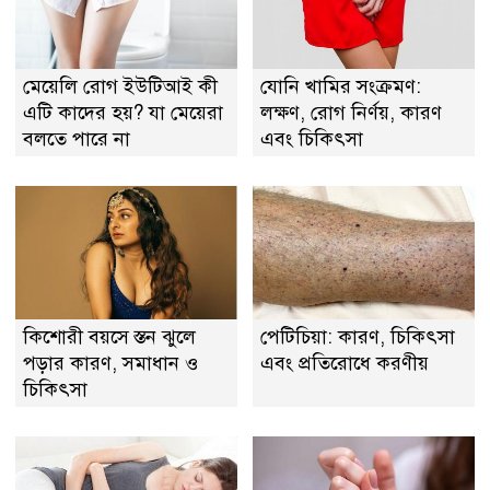
মেয়েলি রোগ ইউটিআই কী
যোনি খামির সংক্রমণ:
এটি কাদের হয়? যা মেয়েরা
লক্ষণ, রোগ নির্ণয়, কারণ
বলতে পারে না
এবং চিকিৎসা
কিশোরী বয়সে স্তন ঝুলে
পেটিচিয়া: কারণ, চিকিৎসা
পড়ার কারণ, সমাধান ও
এবং প্রতিরোধে করণীয়
চিকিৎসা