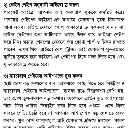
২) ফেইস শেইপ অনুযায়ী আইব্রো ড্র করুন
পারফেক্ট আইব্রো আপনার আই মেকআপ লুককে কমপ্লিট করে।
পারফেক্ট শেইপের আইব্রো-এর মাধ্যমে মেকআপ লুকে ডিফারেন্স
আনা সম্ভব। রাউন্ড ফেইসে গোল আকারের ভ্রু একদমই মানায় না!
রাউন্ড ফেইসের জন্য ভার্টিক্যাল অর্থাৎ উলম্ব করে আইব্রো শেইপ
করে নিন। স্কয়ার শেইপের ফেইসে ভ্রুর কোণা শার্প ও চিকন রাখতে
পারেন। এখন থিক আইব্রো বেশ ট্রেন্ডি। আই মেকআপ সুন্দরভাবে
ফুটিয়ে তুলতে হলে আইব্রো-এর শেইপের দিকে নজর দিতে হবে এবং
সুন্দরভাবে ড্র করতে হবে।
৩) ন্যাচারাল শেইডের আইশ্যাডো চুজ করুন
ছোট চোখ বড় দেখানোর জন্য আপনাকে বেছে নিতে হবে নিউট্রাল ও
ন্যাচারাল শেইডের আইশ্যাডো। হালকা রঙে রিফ্লেকশন বেশি হয়,
তাই চোখ তুলনামূলক বড় দেখায়। যেকোনো ব্রাউন ন্যুড আইশ্যাডো
দিয়ে ক্রিজ এরিয়া ডিফাইন করে নিতে হবে প্রথমে। এতে ক্রিজ
লাইনে শেডিং তৈরি হবে যা আপনার আই শেইপ বড় দেখাতে হেল্প
করবে। খুব বেশি কালারফুল আই মেকআপ এড়িয়ে চলবেন। কারণ