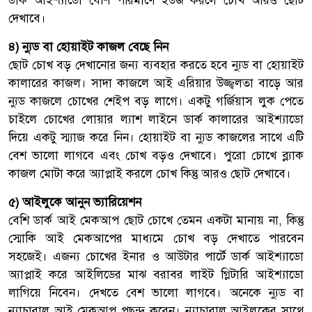
ডার্ক আইশ্যাডো বেশি পরিমাণে ইউজ করলে চোখ আরও ছোট
দেখাবে।
৪) ন্যুড বা হোয়াইট কাজল বেছে নিন
ছোট চোখ বড় দেখানোর জন্য ব্যবহার করতে হবে ন্যুড বা হোয়াইট
কালারের কাজল। সাদা কাজলে আই এরিয়ার উজ্জ্বলতা বাড়ে আর
ন্যুড কাজলে চোখের শেইপ বড় লাগে। একটু গর্জিয়াস লুক পেতে
চাইলে চোখের লোয়ার ল্যাশ লাইনে ডার্ক কালারের আইশ্যাডো
দিয়ে একটু স্ম্যাজ করে নিন। হোয়াইট বা ন্যুড কাজলের সাথে এটি
বেশ ভালো লাগবে এবং চোখ বড়ও দেখাবে। পুরো চোখে ব্ল্যাক
কাজল মোটা করে অ্যাপ্লাই করলে চোখ কিন্তু আরও ছোট দেখাবে।
৫) আইলুকে আনুন ভ্যারিয়েশন
বেশি ডার্ক আই মেকআপ ছোট চোখে তেমন একটা মানায় না, কিন্তু
স্মোকি আই মেকআপের মাধ্যমে চোখ বড় দেখাতে পারবেন
সহজেই। এজন্য চোখের ইনার ও আউটার পার্টে ডার্ক আইশ্যাডো
অ্যাপ্লাই করে আইলিডের মাঝ বরাবর লাইট গ্লিটারি আইশ্যাডো
লাগিয়ে নিবেন। দেখতে বেশ ভালো লাগবে। অনেকে ন্যুড বা
ন্যাচারাল আই মেকআপ পছন্দ করেন। ন্যাচারাল আইলুকের সাথে