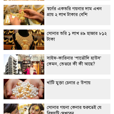
স্বর্ণের একভরি গয়নার দাম এখন
প্রায় ২ লাখ টাকার বেশি
সোনার ভরি ১ লাখ ৪৯ হাজার ৮১২
টাকা
সাইফ-কারিনার ‘পাতৌদি হাউস’
কেমন, ভেতরে কী কী আছে?
খাঁটি মুক্তা চেনার ৫ উপায়
সোনার গয়না কেনার শুরুতেই যে
বিষয়টি দেখবেন