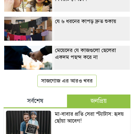
যে ৬ ধরনের কাপড় দ্রুত শুকায়
মেয়েদের যে কাজগুলো ছেলেরা
একদম পছন্দ করে না
সাজগোজ এর আরও খবর
সর্বশেষ
জনপ্রিয়
মা-বাবার প্রতি সেরা স্ট্যাটাস: হৃদয়
ছোঁয়া আবেগ!