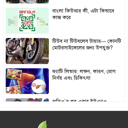
বাংলা কিউআর কী, এটা কিভাবে
কাজ করে
টিউব না টিউবলেস টায়ার— কোনটি
মোটরসাইকেলের জন্য উপযুক্ত?
ফ্যাটি লিভার: লক্ষণ, কারণ, রোগ
নির্ণয় এবং চিকিৎসা
অডিও‍‍`র পর এবার ইউএনও
শামীমার থাপ্পড়ের ভিডিও ভাইরাল