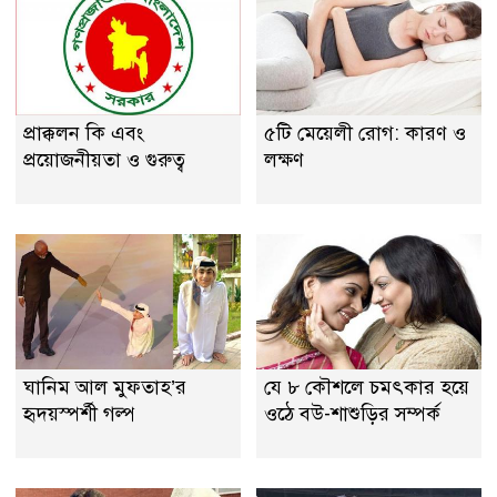
প্রাক্কলন কি এবং
৫টি মেয়েলী রোগ: কারণ ও
প্রয়ােজনীয়তা ও গুরুত্ব
লক্ষণ
ঘানিম আল মুফতাহ’র
যে ৮ কৌশলে চমৎকার হয়ে
হৃদয়স্পর্শী গল্প
ওঠে বউ-শাশুড়ির সম্পর্ক