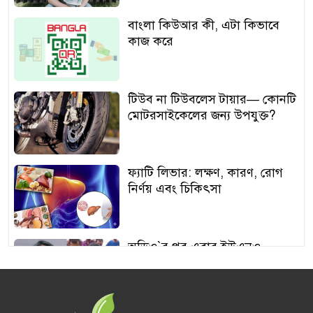
বাংলা কিউআর কী, এটা কিভাবে
কাজ করে
টিউব না টিউবলেস টায়ার— কোনটি
মোটরসাইকেলের জন্য উপযুক্ত?
ফ্যাটি লিভার: লক্ষণ, কারণ, রোগ
নির্ণয় এবং চিকিৎসা
অডিও‍‍`র পর এবার ইউএনও
শামীমার থাপ্পড়ের ভিডিও ভাইরাল