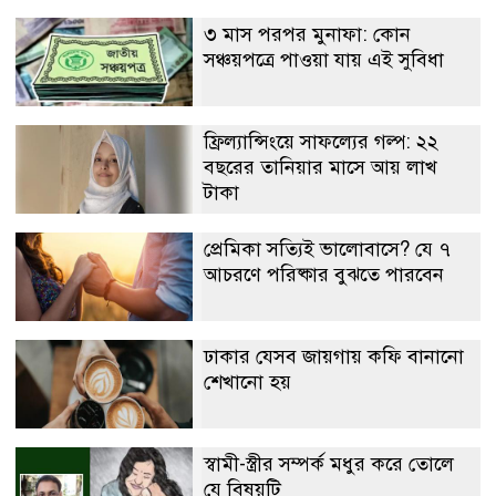
৩ মাস পরপর মুনাফা: কোন
সঞ্চয়পত্রে পাওয়া যায় এই সুবিধা
ফ্রিল্যান্সিংয়ে সাফল্যের গল্প: ২২
বছরের তানিয়ার মাসে আয় লাখ
টাকা
প্রেমিকা সত্যিই ভালোবাসে? যে ৭
আচরণে পরিষ্কার বুঝতে পারবেন
ঢাকার যেসব জায়গায় কফি বানানো
শেখানো হয়
স্বামী-স্ত্রীর সম্পর্ক মধুর করে তোলে
যে বিষয়টি