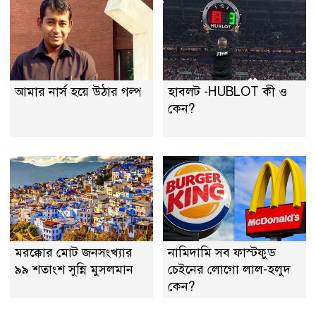
আমার নার্স হয়ে উঠার গল্প
হাবলট -HUBLOT কী ও
কেন?
মরক্কোর মোট জনসংখ্যার
নামিদামি সব ফাস্টফুড
৯৯ শতাংশ সুন্নি মুসলমান
চেইনের লোগো লাল-হলুদ
কেন?