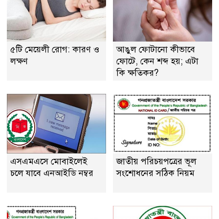
৫টি মেয়েলী রোগ: কারণ ও
আঙুল ফোটানো কীভাবে
লক্ষণ
ফোটে, কেন শব্দ হয়; এটা
কি ক্ষতিকর?
এসএমএসে মোবাইলেই
জাতীয় পরিচয়পত্রের ভূল
চলে যাবে এনআইডি নম্বর
সংশোধনের সঠিক নিয়ম