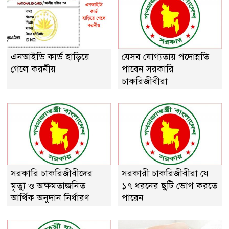
এনআইডি কার্ড হাড়িয়ে
যেসব যোগ্যতায় পদোন্নতি
গেলে করনীয়
পাবেন সরকারি
চাকরিজীবীরা
সরকারি চাকরিজীবীদের
সরকারী চাকরিজীবীরা যে
মৃত্যু ও অক্ষমতাজনিত
১৭ ধরনের ছুটি ভোগ করতে
আর্থিক অনুদান নির্ধারণ
পারেন