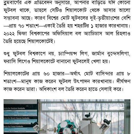
ব্লুমবার্গের এক প্রতিবেদন অনুসারে, আপনার বাড়িতে যদি কোনো
ফুটবল থাকে, তাহলে সেটিও শিয়ালকোট থেকে আসার ভালো
সম্ভাবনা আছে। কারণ বিশ্বের মোট ফুটবলের দুই-তৃতীয়াংশের বেশি
—প্রায় ৭০ শতাংশ—একাই তৈরি হয় শহরটির ১ হাজার কারখানায়।
২০২২ ফিফা বিশ্বকাপের অফিসিয়াল বল অ্যাডিডাস আল রিহলাও
তৈরি হয়েছে শিয়ালকোটেই।
শুধু ফুটবল বিশ্বকাপে নয়, চ্যাম্পিয়ন্স লিগ, জার্মান বুন্দেসলিগা,
ফরাসি লিগেও শিয়ালকোটে বানানো ফুটবলেই খেলা হয়।
শিয়ালকোটের প্রায় ৬০ হাজার—অর্থাৎ মোট বাসিন্দার প্রায় ৮
শতাংশ—মানুষ কাজ করেন ফুটবল উৎপাদন কারখানায়। দীর্ঘক্ষণ
কাজ করেন তারা। অধিকাংশ বল তৈরি করেন হাতে সেলাই করে।