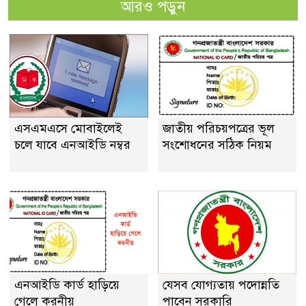
আরও পড়ুন
এসএমএসে মোবাইলেই
জাতীয় পরিচয়পত্রের ভূল
চলে যাবে এনআইডি নম্বর
সংশোধনের সঠিক নিয়ম
এনআইডি কার্ড হাড়িয়ে
যেসব যোগ্যতায় পদোন্নতি
গেলে করনীয়
পাবেন সরকারি