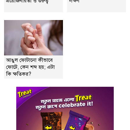
প্রয়ােজনীয়তা ও গুরুত্ব
লক্ষণ
আঙুল ফোটানো কীভাবে
ফোটে, কেন শব্দ হয়; এটা
কি ক্ষতিকর?