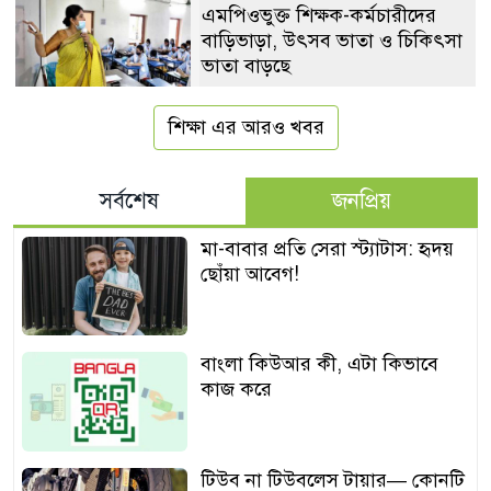
এমপিওভুক্ত শিক্ষক-কর্মচারীদের
বাড়িভাড়া, উৎসব ভাতা ও চিকিৎসা
ভাতা বাড়ছে
শিক্ষা এর আরও খবর
সর্বশেষ
জনপ্রিয়
মা-বাবার প্রতি সেরা স্ট্যাটাস: হৃদয়
ছোঁয়া আবেগ!
বাংলা কিউআর কী, এটা কিভাবে
কাজ করে
টিউব না টিউবলেস টায়ার— কোনটি