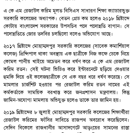
এ কে এম রেজাউল করিম মূলত বিসিএস সাধারণ শিক্ষা ক্যাডারভুক্ত
সরকারি কলেজের অধ্যাপক। বেতন গ্রেড কম হলেও ২০১৮ খ্রিষ্টাব্দে
কোটায় বাংলাদেশ সরকারের উপসচিব পদে পদোন্নতি বাগান। সে
পদোন্নতিতে জোর তদবির চলছিলো বলেও অভিযোগ আছে।
২০১৭ খ্রিষ্টাব্দে মোহাম্মদপুর সরকারি কলেজের (সাবেক কমার্শিয়াল
কলেজ) প্রিন্সিপাল থাকা অবস্থায় এক ছাত্রীকে নিজ কক্ষে ডেকে নিয়ে
কোমল পানীয় খাইয়ে অচেতন করে ধর্ষণ করে এ কে এম রেজাউল
করিম রতন। সেই ঘটনা ভিডিও করে ইন্টারনেটে ছড়িয়ে দেওয়ার
হুমকি দিয়ে ওই কলেজছাত্রীকে সে এক বছর ধরে ধর্ষণ করেছে। সে
মামলার চার্জশিট হওয়ার পর রেজাউল করিম রতন নামের এই
কর্মকর্তাকে সাময়িক বরখাস্ত করে জনপ্রশাসন মন্ত্রণালয়। কিন্তু
জামিন-অযোগ্য মামলায় অভিযুক্ত হলেও তাকে তার জামিন হয়।
২০১৯ খ্রিষ্টাব্দের ৮ জুলাই মোহাম্মদপুর সরকারি কলেজের শিক্ষার্থীরা
রেজাউল করিমের ফাঁসির দাবিতে রাজপথ অবরোধ করেছিলেন।
সেদিন বিকেলে রাজধানীর আসাদগেটে আড়ংয়ের সামনের রাস্তা