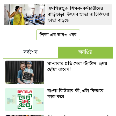
এমপিওভুক্ত শিক্ষক-কর্মচারীদের
বাড়িভাড়া, উৎসব ভাতা ও চিকিৎসা
ভাতা বাড়ছে
শিক্ষা এর আরও খবর
সর্বশেষ
জনপ্রিয়
মা-বাবার প্রতি সেরা স্ট্যাটাস: হৃদয়
ছোঁয়া আবেগ!
বাংলা কিউআর কী, এটা কিভাবে
কাজ করে