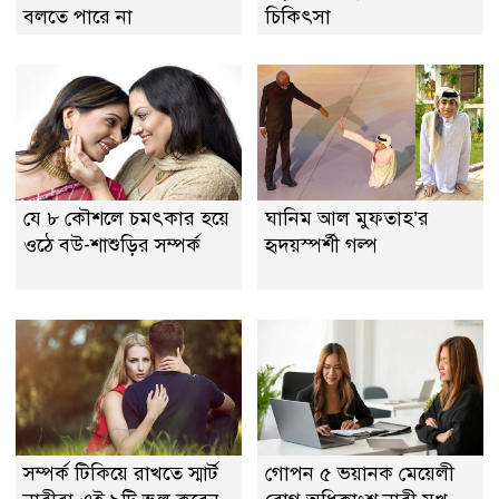
বলতে পারে না
চিকিৎসা
যে ৮ কৌশলে চমৎকার হয়ে
ঘানিম আল মুফতাহ’র
ওঠে বউ-শাশুড়ির সম্পর্ক
হৃদয়স্পর্শী গল্প
সম্পর্ক টিকিয়ে রাখতে স্মার্ট
গোপন ৫ ভয়ানক মেয়েলী