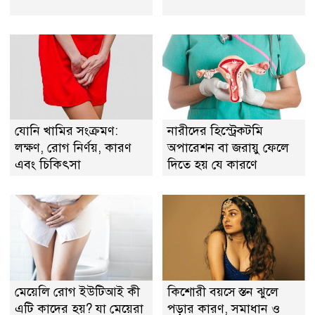
যোনি খামির সংক্রমণ:
নারীদের হিস্ট্রেকটমি
লক্ষণ, রোগ নির্ণয়, কারণ
অপারেশন বা জরায়ু ফেলে
এবং চিকিৎসা
দিতে হয় যে কারণে
মেয়েলি রোগ ইউটিআই কী
কিশোরী বয়সে স্তন ঝুলে
এটি কাদের হয়? যা মেয়েরা
পড়ার কারণ, সমাধান ও