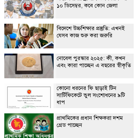
১০ ডিসেম্বর, কবে কোন জেলা
বিদেশে উচ্চশিক্ষার প্রস্তুতি: এখনই
যেসব কাজ শুরু করা জরুরি
নোবেল পুরস্কার ২০২৫: কী, কখন
এবং কারা পাচ্ছেন এ বছরের স্বীকৃতি
কোনো ধরনের ফি ছাড়াই টিন
সার্টিফিকেটে ভুল সংশোধনের ৯টি
ধাপ
প্রাথমিকের প্রধান শিক্ষকরা দশম
গ্রেড পাচ্ছেন