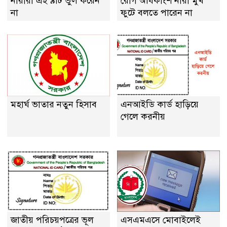
নারীরা এই ৯টি ভুল করেন
রোগ অধিকাংশ নারী মুখ
না
ফুটে বলতে পারেন না
মহার্ঘ ভাতার নতুন হিসাব
এনআইডি কার্ড হাড়িয়ে
গেলে করনীয়
জাতীয় পরিচয়পত্রের ভূল
এসএমএসে মোবাইলেই