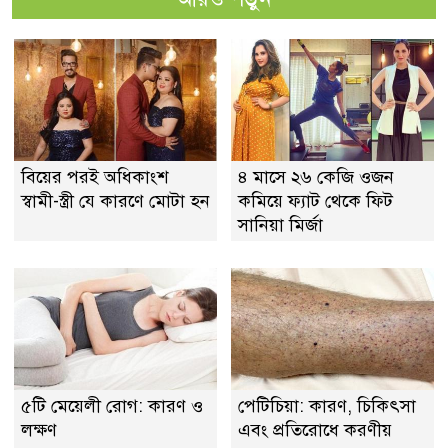
বিয়ের পরই অধিকাংশ
৪ মাসে ২৬ কেজি ওজন
স্বামী-স্ত্রী যে কারণে মোটা হন
কমিয়ে ফ্যাট থেকে ফিট
সানিয়া মির্জা
৫টি মেয়েলী রোগ: কারণ ও
পেটিচিয়া: কারণ, চিকিৎসা
লক্ষণ
এবং প্রতিরোধে করণীয়