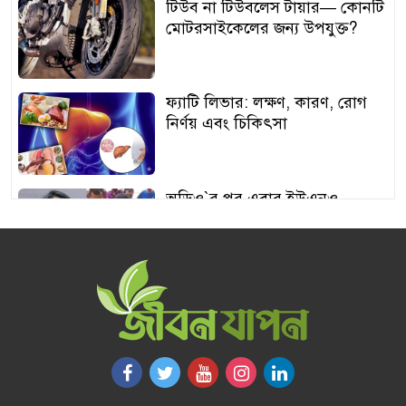
টিউব না টিউবলেস টায়ার— কোনটি
মোটরসাইকেলের জন্য উপযুক্ত?
ফ্যাটি লিভার: লক্ষণ, কারণ, রোগ
নির্ণয় এবং চিকিৎসা
অডিও‍‍`র পর এবার ইউএনও
শামীমার থাপ্পড়ের ভিডিও ভাইরাল
আঙুর চাষের স্বপ্ন শুরু ৩০ টাকায়,
এখন আয় লাখ টাকা
অতিরিক্ত বড় স্তন নিয়ে বিপাকে