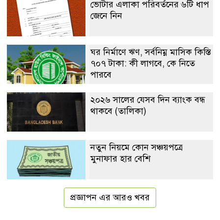
ভোটার এলাকা পরিবর্তনের ৬টি ধাপ
জেনে নিন
ঘর নির্মাণে ঋণ, সর্বনিম্ন মাসিক কিস্তি
৭০৭ টাকা: কী লাগবে, কে নিতে
পারবে
২০২৬ সালের যেসব দিন ব্যাংক বন্ধ
থাকবে (তালিকা)
নতুন নিয়মে কোন সঞ্চয়পত্রে
মুনাফার হার বেশি
প্রজ্ঞাপন এর আরও খবর