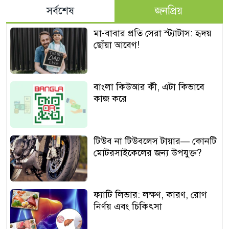
সর্বশেষ
জনপ্রিয়
মা-বাবার প্রতি সেরা স্ট্যাটাস: হৃদয়
ছোঁয়া আবেগ!
বাংলা কিউআর কী, এটা কিভাবে
কাজ করে
টিউব না টিউবলেস টায়ার— কোনটি
মোটরসাইকেলের জন্য উপযুক্ত?
ফ্যাটি লিভার: লক্ষণ, কারণ, রোগ
নির্ণয় এবং চিকিৎসা